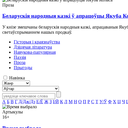
Проза
Беларускія народныя казкі ў апрацоўцы Якуба К
У кнізе змешчаны беларускія народныя казкі, апрацаваныя Якуб
светаўспрыманнем нашых продкаў.
Гісторыя і краязнаўства
Дзіцячая літаратура
Навукова-папулярная
Паэзія
Проза
Прыгоды
Навінка
А
Б
В
Г
Д/Дж/Дз
Е/Ё
Ж
З
І/Й
К
Л
М
Н
О
П
Р
С
Т
У/Ў
Ф
Х
Ц
Ч
Артыкулы
16+