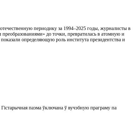
 отечественную периодику за 1994–2025 годы, журналисты в
 преобразованиями» до точки, превратилась в атомную и
, показали определяющую роль института президентства и
 Гістарычная паэма ўключана ў вучэбную праграму па