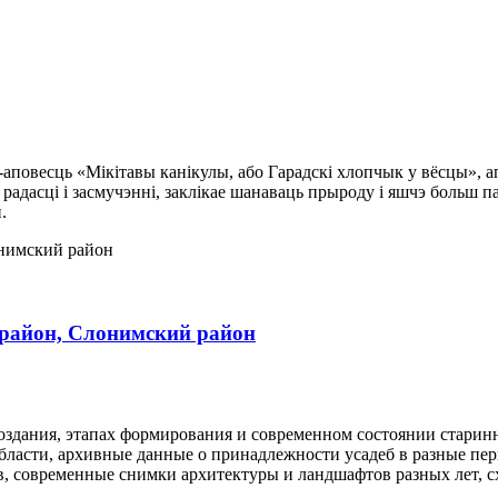
-аповесць «Мікітавы канікулы, або Гарадскі хлопчык у вёсцы», 
вы, радасці і засмучэнні, заклікае шанаваць прыроду і яшчэ бол
.
район, Слонимский район
оздания, этапах формирования и современном состоянии стари
бласти, архивные данные о принадлежности усадеб в разные п
в, современные снимки архитектуры и ландшафтов разных лет, сх