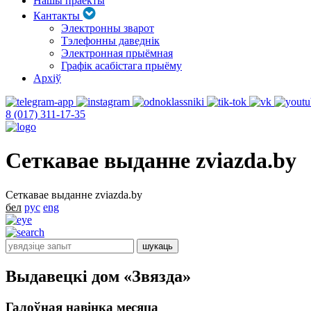
Нашы праекты
Кантакты
Электронны зварот
Тэлефонны даведнік
Электронная прыёмная
Графік асабістага прыёму
Архіў
8 (017) 311-17-35
Сеткавае выданне zviazda.by
Сеткавае выданне zviazda.by
бел
рус
eng
Выдавецкі дом «Звязда»
Галоўная навінка месяца