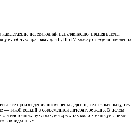
чына карыстаецца неверагоднай папулярнасцю, прыцягваючы
ў вучэбную праграму для II, III і IV класаў сярэдняй школы па
очти все произведения посвящены деревне, сельскому быту, тем
де — такой редкий в современной литературе жанр. В целом
ых и настоящих чувствах, которых так мало в наш суетливый
ого равнодушным.