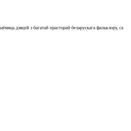
ёмяць дзяцей з багатай прасторай беларускага фальклору, са