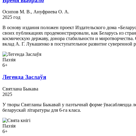
Время выбрало
Осипов М. В., Ануфриева О. А.
2025 год
В основу издания положен проект Издательского дома «Белар
своих публикациях продемонстрировали, как Беларусь из стра
космическую державу, донора стабильности и миротворчества.
вклад А. Г. Лукашенко в поступательное развитие суверенной 
Паэзія
6+
Легенда Заслаўя
Святлана Быкава
2025
У творы Святланы Быкавай у паэтычнай форме ўвасабляецца ле
беларускай літаратуры для 6-га класа.
Паэзія
6+