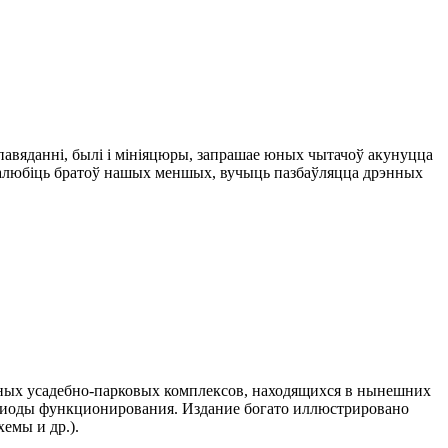
апавяданні, былі і мініяцюры, запрашае юных чытачоў акунуцца
ьш палюбіць братоў нашых меншых, вучыць пазбаўляцца дрэнных
нных усадебно-парковых комплексов, находящихся в нынешних
ериоды функционирования. Издание богато иллюстрировано
емы и др.).