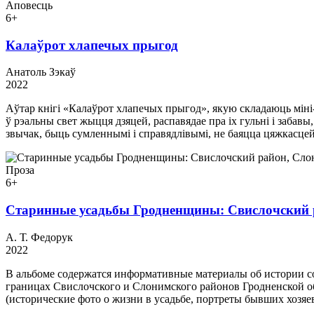
Аповесць
6+
Калаўрот хлапечых прыгод
Анатоль Зэкаў
2022
Аўтар кнігі «Калаўрот хлапечых прыгод», якую складаюць міні
ў рэальны свет жыцця дзяцей, распавядае пра іх гульні і заба
звычак, быць сумленнымі і справядлівымі, не баяцца цяжкасцей
Проза
6+
Старинные усадьбы Гродненщины: Свислочский 
А. Т. Федорук
2022
В альбоме содержатся информативные материалы об истории с
границах Свислочского и Слонимского районов Гродненской о
(исторические фото о жизни в усадьбе, портреты бывших хозяе