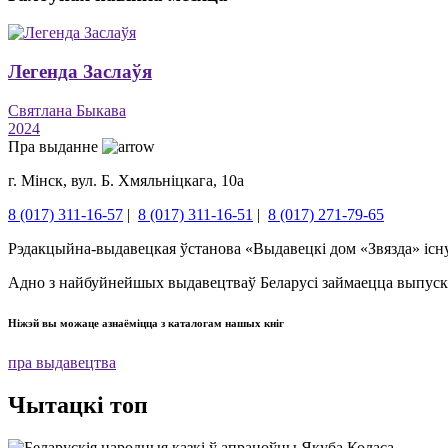
Легенда Заслаўя
Святлана Быкава
2024
Пра выданне
г. Мінск, вул. Б. Хмяльніцкага, 10а
8 (017) 311-16-57
|
8 (017) 311-16-51
|
8 (017) 271-79-65
Рэдакцыйна-выдавецкая ўстанова «Выдавецкі дом «Звязда» існуе
Адно з найбуйнейшых выдавецтваў Беларусі займаецца выпускам
Ніжэй вы можаце азнаёміцца ​​з каталогам нашых кніг
пра выдавецтва
Чытацкі топ