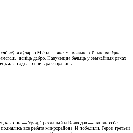
сяброўка аўчарка Міёна, а таксама вожык, зайчык, вавёрка,
 дапамагаць, цаніць дабро. Навучыцца бачыць у звычайных рэчах
ець адзін аднаго і шчыра сябраваць.
ом, как они — Урод, Трехлапый и Волкодав — нашли себе
 поднялись все ребята микрорайона. И победили. Герои третьей