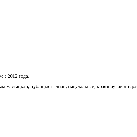
 з 2012 года.
 мастацкай, публіцыстычнай, навучальнай, краязнаўчай літарату