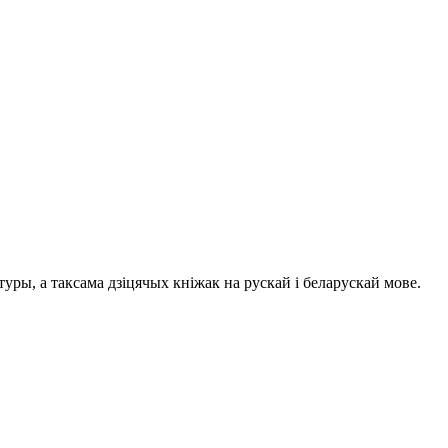
ры, а таксама дзіцячых кніжак на рускай і беларускай мове.