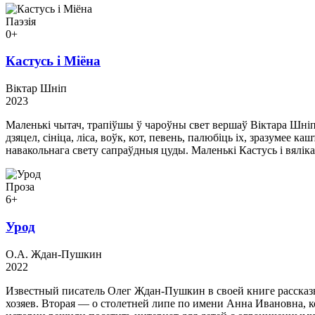
Паэзія
0+
Кастусь і Міёна
Віктар Шніп
2023
Маленькі чытач, трапіўшы ў чароўны свет вершаў Віктара Шніпа
дзяцел, сініца, ліса, воўк, кот, певень, палюбіць іх, зразумее
навакольнага свету сапраўдныя цуды. Маленькі Кастусь і вяліка
Проза
6+
Урод
О.А. Ждан-Пушкин
2022
Известный писатель Олег Ждан-Пушкин в своей книге рассказ
хозяев. Вторая — о столетней липе по имени Анна Ивановна, ко