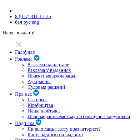
8 (017) 311-17-35
бел
рус
eng
Нашы выданні
Галоўная
Рэклама
Рэклама на партале
Рэклама ў выданнях
Праектныя дэкларацыі
Аукцыёны
Судовыя рашэнні
Пра нас
Гісторыя
Кіраўніцтва
Наша палітыка
План мерапрыемстваў па барацьбе з карупцыяй
Падпіска
Як выпісаць газету праз інтэрнэт?
Кошт падпіскі на выданні