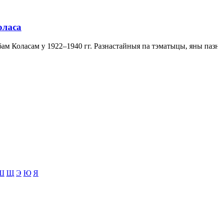
оласа
ам Коласам у 1922–1940 гг. Разнастайныя па тэматыцы, яны пазна
Ш
Щ
Э
Ю
Я