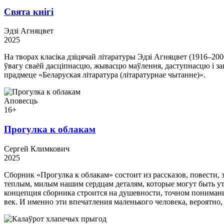
Свята кнігі
Эдзі Агняцвет
2025
На творах класіка дзіцячай літаратуры Эдзі Агняцвет (1916–20
ўвагу сваёй дасціпнасцю, жывасцю маўлення, даступнасцю і зап
прадмеце «Беларуская літаратура (літаратурнае чытанне)».
Аповесць
16+
Прогулка к облакам
Сергей Климкович
2025
Сборник «Прогулка к облакам» состоит из рассказов, повести,
теплым, милым нашим сердцам деталям, которые могут быть ут
концепция сборника строится на душевности, точном понимани
век. И именно эти впечатления маленького человека, вероятн