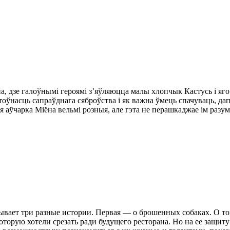
, дзе галоўнымі героямі з’яўляюцца малы хлопчык Кастусь і яго 
 каштоўнасць сапраўднага сяброўства і як важна ўмець спачуваць,
я аўчарка Міёна вельмі розныя, але гэта не перашкаджае ім разум
ывает три разные истории. Первая — о брошенных собаках. О т
торую хотели срезать ради будущего ресторана. Но на ее защиту