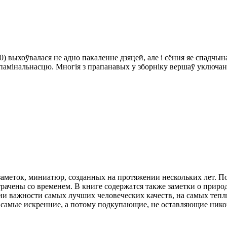
00) выхоўвалася не адно пакаленне дзяцей, але і сёння яе спад
амінальнасцю. Многія з прапанавых у зборніку вершаў уключаны 
 заметок, миниатюр, созданных на протяжении нескольких лет. П
рачены со временем. В книге содержатся также заметки о приро
и важности самых лучших человеческих качеств, на самых тепл
о, самые искренние, а потому подкупающие, не оставляющие ник