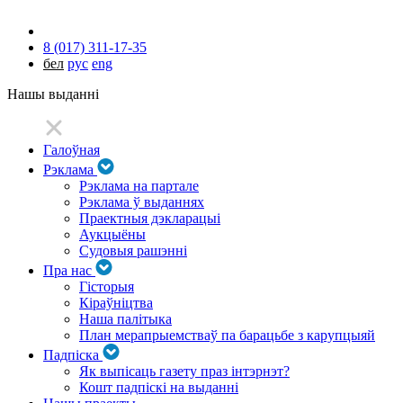
8 (017) 311-17-35
бел
рус
eng
Нашы выданні
Галоўная
Рэклама
Рэклама на партале
Рэклама ў выданнях
Праектныя дэкларацыі
Аукцыёны
Судовыя рашэнні
Пра нас
Гісторыя
Кіраўніцтва
Наша палітыка
План мерапрыемстваў па барацьбе з карупцыяй
Падпіска
Як выпісаць газету праз інтэрнэт?
Кошт падпіскі на выданні