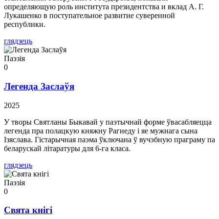
определяющую роль института президентства и вклад А. Г.
Лукашенко в поступательное развитие суверенной
республики.
глядзець
Паэзія
0
Легенда Заслаўя
2025
У творы Святланы Быкавай у паэтычнай форме ўвасабляецца
легенда пра полацкую княжну Рагнеду і яе мужнага сына
Ізяслава. Гістарычная паэма ўключана ў вучэбную праграму па
беларускай літаратуры для 6-га класа.
глядзець
Паэзія
0
Свята кнігі