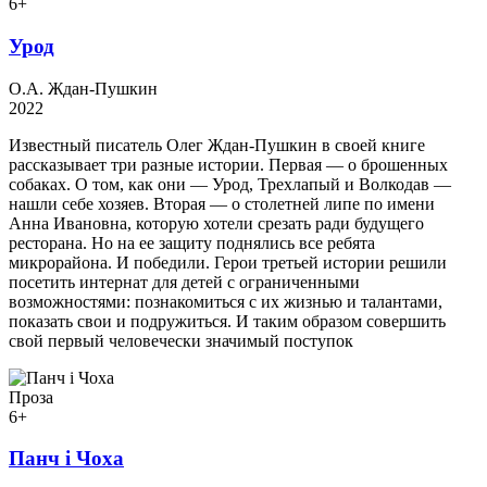
6+
Урод
О.А. Ждан-Пушкин
2022
Известный писатель Олег Ждан-Пушкин в своей книге
рассказывает три разные истории. Первая — о брошенных
собаках. О том, как они — Урод, Трехлапый и Волкодав —
нашли себе хозяев. Вторая — о столетней липе по имени
Анна Ивановна, которую хотели срезать ради будущего
ресторана. Но на ее защиту поднялись все ребята
микрорайона. И победили. Герои третьей истории решили
посетить интернат для детей с ограниченными
возможностями: познакомиться с их жизнью и талантами,
показать свои и подружиться. И таким образом совершить
свой первый человечески значимый поступок
Проза
6+
Панч і Чоха