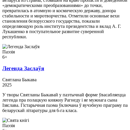
Беларусь из страны, стоявшей на краю пропасти и доведенной
«демократическими преобразованиями» до точки,
превратилась в атомную и космическую державу, донора
стабильности и миротворчества. Отметили основные вехи
становления белорусского государства, показали
определяющую роль института президентства и вклад А. Г.
Лукашенко в поступательное развитие суверенной
республики.
Паэзія
6+
Легенда Заслаўя
Святлана Быкава
2025
У творы Святланы Быкавай у паэтычнай форме ўвасабляецца
легенда пра полацкую княжну Рагнеду і яе мужнага сына
Ізяслава. Гістарычная паэма ўключана ў вучэбную праграму па
беларускай літаратуры для 6-га класа.
Паэзія