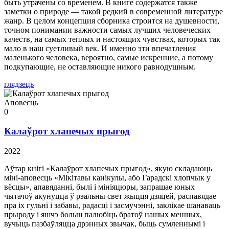
быть утрачены со временем. В книге содержатся также
заметки о природе — такой редкий в современной литературе
жанр. В целом концепция сборника строится на душевности,
точном понимании важности самых лучших человеческих
качеств, на самых теплых и настоящих чувствах, которых так
мало в наш суетливый век. И именно эти впечатления
маленького человека, вероятно, самые искренние, а потому
подкупающие, не оставляющие никого равнодушным.
глядзець
Аповесць
0
Калаўрот хлапечых прыгод
2022
Аўтар кнігі «Калаўрот хлапечых прыгод», якую складаюць
міні-аповесць «Мікітавы канікулы, або Гарадскі хлопчык у
вёсцы», апавяданні, былі і мініяцюры, запрашае юных
чытачоў акунуцца ў рэальны свет жыцця дзяцей, распавядае
пра іх гульні і забавы, радасці і засмучэнні, заклікае шанаваць
прыроду і яшчэ больш палюбіць братоў нашых меншых,
вучыць пазбаўляцца дрэнных звычак, быць сумленнымі і