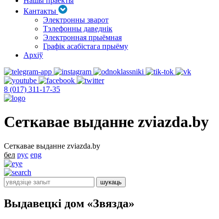
Нашы праекты
Кантакты
Электронны зварот
Тэлефонны даведнік
Электронная прыёмная
Графік асабістага прыёму
Архіў
8 (017) 311-17-35
Сеткавае выданне zviazda.by
Сеткавае выданне zviazda.by
бел
рус
eng
Выдавецкі дом «Звязда»