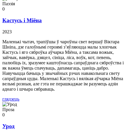
Паэзія
0
Кастусь і Міёна
2023
Маленькі чытач, трапіўшы ў чароўны свет вершаў Віктара
Шніпа, дзе галоўнымі героямі з’яўляюцца малы хлопчык
Кастусь і яго сяброўка аўчарка Міёна, а таксама вожык,
зайчык, вавёрка, дзяцел, сініца, ліса, воўк, кот, певень,
палюбіць іх, зразумее каштоўнасць сапраўднага сяброўства і
як важна ўмець спачуваць, дапамагаць, цаніць дабро.
Навучыцца бачыць у звычайных рэчах навакольнага свету
сапраўдныя цуды. Маленькі Кастусь і вялікая аўчарка Міёна
вельмі розныя, але гэта не перашкаджае ім разумець адзін
аднаго і шчыра сябраваць.
глядзець
Проза
0
Урод