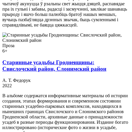
чытачоў акунуцца ў рэальны свет жыцця дзяцей, распавядае
пра іх гульні і забавы, радасці і засмучэнні, заклікае шанаваць
прыроду і яшчэ больш палюбіць братоў нашых меншых,
вучыць пазбаўляцца дрэнных звычак, быць сумленнымі і
справядлівымі, не баяцца цяжкасцей.
Проза
6+
Старинные усадьбы Гродненщины:
Свислочский район, Слонимский район
А. Т. Федорук
2022
В альбоме содержатся информативные материалы об истории
создания, этапах формирования и современном состоянии
старинных усадебно-парковых комплексов, находящихся в
нынешних границах Свислочского и Слонимского районов
Гродненской области, архивные данные о принадлежности
усадеб в разные периоды функционирования. Издание богато
иллюстрировано (исторические фото о жизни в усадьбе,