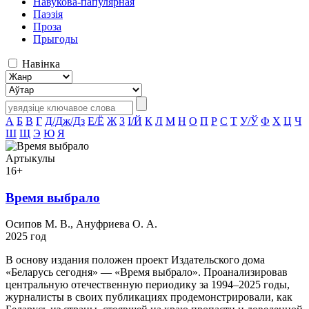
Навукова-папулярная
Паэзія
Проза
Прыгоды
Навінка
А
Б
В
Г
Д/Дж/Дз
Е/Ё
Ж
З
І/Й
К
Л
М
Н
О
П
Р
С
Т
У/Ў
Ф
Х
Ц
Ч
Ш
Щ
Э
Ю
Я
Артыкулы
16+
Время выбрало
Осипов М. В., Ануфриева О. А.
2025 год
В основу издания положен проект Издательского дома
«Беларусь сегодня» — «Время выбрало». Проанализировав
центральную отечественную периодику за 1994–2025 годы,
журналисты в своих публикациях продемонстрировали, как