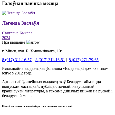
Галоўная навінка месяца
Легенда Заслаўя
Святлана Быкава
2024
Пра выданне
г. Мінск, вул. Б. Хмяльніцкага, 10а
8 (017) 311-16-57
|
8 (017) 311-16-51
|
8 (017) 271-79-65
Рэдакцыйна-выдавецкая ўстанова «Выдавецкі дом «Звязда»
існуе з 2012 года.
Адно з найбуйнейшых выдавецтваў Беларусі займаецца
выпускам мастацкай, публіцыстычнай, навучальнай,
краязнаўчай літаратуры, а таксама дзіцячых кніжак на рускай і
беларускай мове.
Ніжэй вы можаце азнаёміцца ​​з каталогам нашых кніг