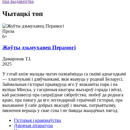
пра выдавецтва
Чытацкі топ
Проза
6+
Жоўты дзьмухавец Перамогі
Дамаронак Т.І.
2025
У гэтай кнізе малады чытач пазнаёміцца са сваімі аднагодкамі
— хлапчукамі і дзяўчынкамі, якія жывуць у роднай Беларусі.
Займальныя гісторыі прывядуць яго ў знакаміты парк і на
вуліцы Мінска, у гасцінныя кватэры жыхароў горада і вёскі,
каб распавесці пра сапраўднае сяброўства, любоў да роднага
краю, пра павагу да яго легендарнай гераічнай гісторыі, пра
выхаванне ў сабе добрых якасцяў і звычак, патрыятызму,
імкнення верыць у свае сілы і не баяцца жыццёвых нягод.
Гісторыя і краязнаўства
Дзіцячая літаратура