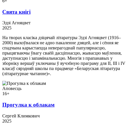
6+
Свята кнігі
Эдзі Агняцвет
2025
На творах класіка дзіцячай літаратуры Эдзі Агняцвет (1916–
2000) выхоўвалася не адно пакаленне дзяцей, але і сёння яе
спадчына карыстаецца неверагоднай папулярнасцю,
прыцягваючы ўвагу сваёй дасціпнасцю, жывасцю маўлення,
даступнасцю і запамінальнасцю. Многія з прапанавых у
зборніку вершаў уключаны ў вучэбную праграму для II, III і IV
класаў сярэдняй школы па прадмеце «Беларуская літаратура
(літаратурнае чытанне)».
Аповесць
16+
Прогулка к облакам
Сергей Климкович
2025