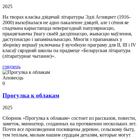
2025
На творах класіка дзіцячай літаратуры Эдзі Агняцвет (1916–
2000) выхоўвалася не адно пакаленне дзяцей, але і сёння яе
спадчына карыстаецца неверагоднай папулярнасцю,
прыцягваючы ўвагу сваёй дасціпнасцю, жывасцю маўлення,
даступнасцю і запамінальнасцю. Многія з прапанавых у
зборніку вершаў уключаны ў вучэбную праграму для II, III і IV
класаў сярэдняй школы па прадмеце «Беларуская літаратура
(літаратурнае чытанне)».
глядзець
Аповесць
0
Прогулка к облакам
2025
Сборник «Прогулка к облакам» состоит из рассказов, повести,
заметок, миниатюр, созданных на протяжении нескольких лет.
Почти все произведения посвящены деревне, сельскому быту,
тем теплым, милым нашим сердцам деталям, которые могут