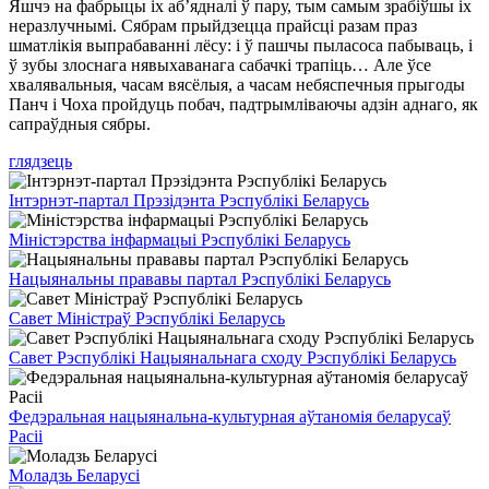
Яшчэ на фабрыцы іх аб’ядналі ў пару, тым самым зрабіўшы іх
неразлучнымі. Сябрам прыйдзецца прайсці разам праз
шматлікія выпрабаванні лёсу: і ў пашчы пыласоса пабываць, і
ў зубы злоснага нявыхаванага сабачкі трапіць… Але ўсе
хвалявальныя, часам вясёлыя, а часам небяспечныя прыгоды
Панч і Чоха пройдуць побач, падтрымліваючы адзін аднаго, як
сапраўдныя сябры.
глядзець
Інтэрнэт-партал Прэзідэнта Рэспублікі Беларусь
Міністэрства інфармацыі Рэспублікі Беларусь
Нацыянальны прававы партал Рэспублікі Беларусь
Савет Міністраў Рэспублікі Беларусь
Савет Рэспублікі Нацыянальнага сходу Рэспублікі Беларусь
Федэральная нацыянальна-культурная аўтаномія беларусаў
Расіі
Моладзь Беларусі