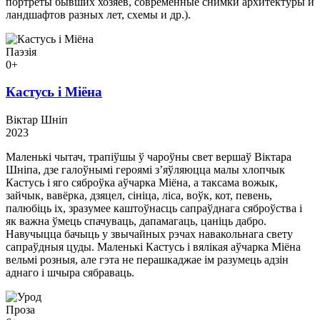
портреты бывших хозяев, современные снимки архитектуры и
ландшафтов разных лет, схемы и др.).
Паэзія
0+
Кастусь і Міёна
Віктар Шніп
2023
Маленькі чытач, трапіўшы ў чароўны свет вершаў Віктара
Шніпа, дзе галоўнымі героямі з’яўляюцца малы хлопчык
Кастусь і яго сяброўка аўчарка Міёна, а таксама вожык,
зайчык, вавёрка, дзяцел, сініца, ліса, воўк, кот, певень,
палюбіць іх, зразумее каштоўнасць сапраўднага сяброўства і
як важна ўмець спачуваць, дапамагаць, цаніць дабро.
Навучыцца бачыць у звычайных рэчах навакольнага свету
сапраўдныя цуды. Маленькі Кастусь і вялікая аўчарка Міёна
вельмі розныя, але гэта не перашкаджае ім разумець адзін
аднаго і шчыра сябраваць.
Проза