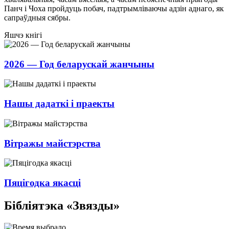
Панч і Чоха пройдуць побач, падтрымліваючы адзін аднаго, як
сапраўдныя сябры.
Яшчэ кнігі
2026 — Год беларускай жанчыны
Нашы дадаткі і праекты
Вітражы майстэрства
Пяцігодка якасці
Бібліятэка «Звязды»