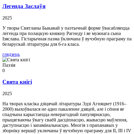
Легенда Заслаўя
2025
У творы Святланы Быкавай у паэтычнай форме ўвасабляецца
легенда пра полацкую княжну Рагнеду і яе мужнага сына
Ізяслава. Гістарычная паэма ўключана ў вучэбную праграму па
беларускай літаратуры для 6-га класа.
глядзець
Паэзія
0
Свята кнігі
2025
На творах класіка дзіцячай літаратуры Эдзі Агняцвет (1916–
2000) выхоўвалася не адно пакаленне дзяцей, але і сёння яе
спадчына карыстаецца неверагоднай папулярнасцю,
прыцягваючы ўвагу сваёй дасціпнасцю, жывасцю маўлення,
даступнасцю і запамінальнасцю. Многія з прапанавых у
зборніку вершаў уключаны ў вучэбную праграму для II, III і IV