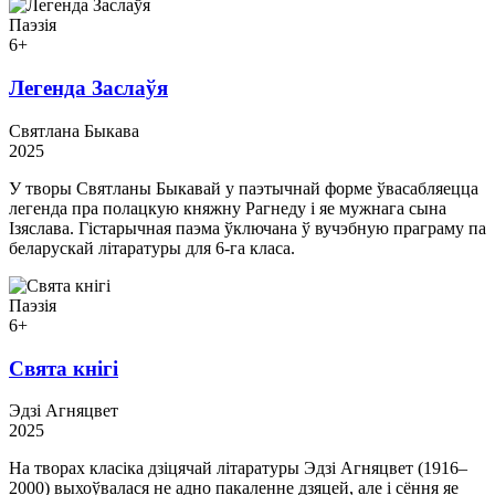
Паэзія
6+
Легенда Заслаўя
Святлана Быкава
2025
У творы Святланы Быкавай у паэтычнай форме ўвасабляецца
легенда пра полацкую княжну Рагнеду і яе мужнага сына
Ізяслава. Гістарычная паэма ўключана ў вучэбную праграму па
беларускай літаратуры для 6-га класа.
Паэзія
6+
Свята кнігі
Эдзі Агняцвет
2025
На творах класіка дзіцячай літаратуры Эдзі Агняцвет (1916–
2000) выхоўвалася не адно пакаленне дзяцей, але і сёння яе