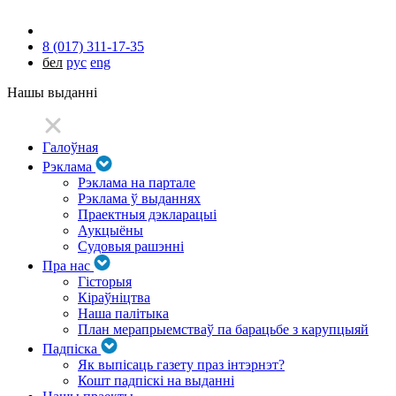
8 (017) 311-17-35
бел
рус
eng
Нашы выданні
Галоўная
Рэклама
Рэклама на партале
Рэклама ў выданнях
Праектныя дэкларацыі
Аукцыёны
Судовыя рашэнні
Пра нас
Гісторыя
Кіраўніцтва
Наша палітыка
План мерапрыемстваў па барацьбе з карупцыяй
Падпіска
Як выпісаць газету праз інтэрнэт?
Кошт падпіскі на выданні