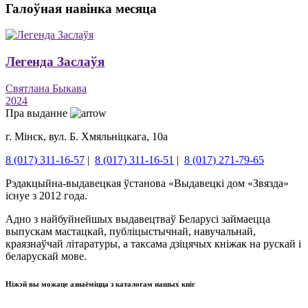
Галоўная навінка месяца
Легенда Заслаўя
Святлана Быкава
2024
Пра выданне
г. Мінск, вул. Б. Хмяльніцкага, 10а
8 (017) 311-16-57
|
8 (017) 311-16-51
|
8 (017) 271-79-65
Рэдакцыйна-выдавецкая ўстанова «Выдавецкі дом «Звязда»
існуе з 2012 года.
Адно з найбуйнейшых выдавецтваў Беларусі займаецца
выпускам мастацкай, публіцыстычнай, навучальнай,
краязнаўчай літаратуры, а таксама дзіцячых кніжак на рускай і
беларускай мове.
Ніжэй вы можаце азнаёміцца ​​з каталогам нашых кніг