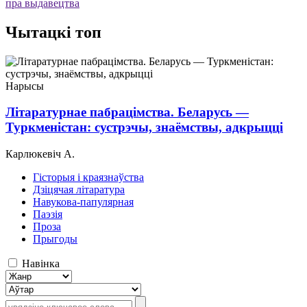
пра выдавецтва
Чытацкі топ
Нарысы
Літаратурнае пабрацімства. Беларусь —
Туркменістан: сустрэчы, знаёмствы, адкрыцці
Карлюкевіч А.
Гісторыя і краязнаўства
Дзіцячая літаратура
Навукова-папулярная
Паэзія
Проза
Прыгоды
Навінка