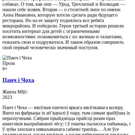
собаках. О том, как они — Урод, Трехлапый и Волкодав —
нашли себе хозяев. Вторая — о столетней липе по имени
Анна Ивановна, которую хотели срезать ради будущего
ресторана. Но на ее защиту поднялись все ребята
микрорайона. И победили. Герои третьей истории решили
посетить интернат для детей с ограниченными
возможностями: познакомиться с их жизнью и талантами,
показать свои и подружиться. И таким образом совершить
свой первый человечески значимый поступок
Проза
6+
Панч і Чоха
Жанна Міўс
2023
Панч і Чоха — вясёлыя панчохі яркага вясёлкавага колеру.
Яшчэ на фабрыцы іх аб’ядналі ў пару, тым самым зрабіўшы іх
неразлучнымі. Сябрам прыйдзецца прайсці разам праз
шматлікія выпрабаванні лёсу: і ў пашчы пыласоса пабываць, і
ў зубы злоснага нявыхаванага сабачкі трапіць… Але ўсе
хвалявальныя, часам вясёлыя, а часам небяспечныя прыгоды