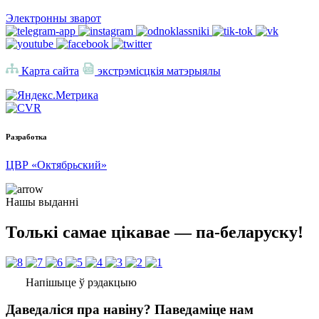
Электронны зварот
Карта сайта
экстрэмісцкія матэрыялы
Разработка
ЦВР «Октябрьский»
Нашы выданні
Толькі самае цікавае — па-беларуску!
Напішыце ў рэдакцыю
Даведаліся пра навіну? Паведаміце нам