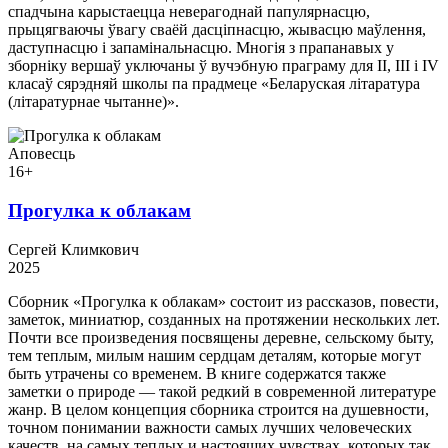
спадчына карыстаецца неверагоднай папулярнасцю,
прыцягваючы ўвагу сваёй дасціпнасцю, жывасцю маўлення,
даступнасцю і запамінальнасцю. Многія з прапанавых у
зборніку вершаў уключаны ў вучэбную праграму для II, III і IV
класаў сярэдняй школы па прадмеце «Беларуская літаратура
(літаратурнае чытанне)».
Аповесць
16+
Прогулка к облакам
Сергей Климкович
2025
Сборник «Прогулка к облакам» состоит из рассказов, повести,
заметок, миниатюр, созданных на протяжении нескольких лет.
Почти все произведения посвящены деревне, сельскому быту,
тем теплым, милым нашим сердцам деталям, которые могут
быть утрачены со временем. В книге содержатся также
заметки о природе — такой редкий в современной литературе
жанр. В целом концепция сборника строится на душевности,
точном понимании важности самых лучших человеческих
качеств, на самых теплых и настоящих чувствах, которых так