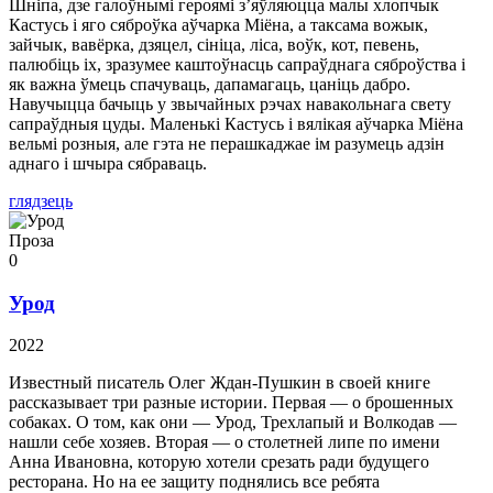
Шніпа, дзе галоўнымі героямі з’яўляюцца малы хлопчык
Кастусь і яго сяброўка аўчарка Міёна, а таксама вожык,
зайчык, вавёрка, дзяцел, сініца, ліса, воўк, кот, певень,
палюбіць іх, зразумее каштоўнасць сапраўднага сяброўства і
як важна ўмець спачуваць, дапамагаць, цаніць дабро.
Навучыцца бачыць у звычайных рэчах навакольнага свету
сапраўдныя цуды. Маленькі Кастусь і вялікая аўчарка Міёна
вельмі розныя, але гэта не перашкаджае ім разумець адзін
аднаго і шчыра сябраваць.
глядзець
Проза
0
Урод
2022
Известный писатель Олег Ждан-Пушкин в своей книге
рассказывает три разные истории. Первая — о брошенных
собаках. О том, как они — Урод, Трехлапый и Волкодав —
нашли себе хозяев. Вторая — о столетней липе по имени
Анна Ивановна, которую хотели срезать ради будущего
ресторана. Но на ее защиту поднялись все ребята