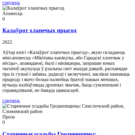
глядзець
Аповесць
0
Калаўрот хлапечых прыгод
2022
Аўтар кнігі «Калаўрот хлапечых прыгод», якую складаюць
міні-аповесць «Мікітавы канікулы, або Гарадскі хлопчык у
вёсцы», апавяданні, былі і мініяцюры, запрашае юных
чытачоў акунуцца ў рэальны свет жыцця дзяцей, распавядае
пра іх гульні і забавы, радасці і засмучэнні, заклікае шанаваць
прыроду і яшчэ больш палюбіць братоў нашых меншых,
вучыць пазбаўляцца дрэнных звычак, быць сумленнымі і
справядлівымі, не баяцца цяжкасцей.
глядзець
Проза
0
Старинные усадьбы Гродненщины: