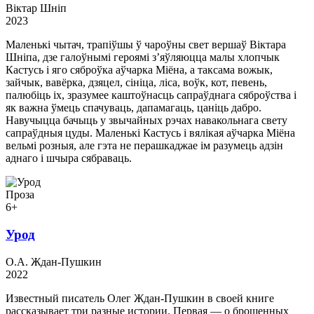
Віктар Шніп
2023
Маленькі чытач, трапіўшы ў чароўны свет вершаў Віктара
Шніпа, дзе галоўнымі героямі з’яўляюцца малы хлопчык
Кастусь і яго сяброўка аўчарка Міёна, а таксама вожык,
зайчык, вавёрка, дзяцел, сініца, ліса, воўк, кот, певень,
палюбіць іх, зразумее каштоўнасць сапраўднага сяброўства і
як важна ўмець спачуваць, дапамагаць, цаніць дабро.
Навучыцца бачыць у звычайных рэчах навакольнага свету
сапраўдныя цуды. Маленькі Кастусь і вялікая аўчарка Міёна
вельмі розныя, але гэта не перашкаджае ім разумець адзін
аднаго і шчыра сябраваць.
Проза
6+
Урод
О.А. Ждан-Пушкин
2022
Известный писатель Олег Ждан-Пушкин в своей книге
рассказывает три разные истории. Первая — о брошенных