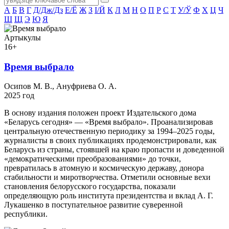
А
Б
В
Г
Д/Дж/Дз
Е/Ё
Ж
З
І/Й
К
Л
М
Н
О
П
Р
С
Т
У/Ў
Ф
Х
Ц
Ч
Ш
Щ
Э
Ю
Я
Артыкулы
16+
Время выбрало
Осипов М. В., Ануфриева О. А.
2025 год
В основу издания положен проект Издательского дома
«Беларусь сегодня» — «Время выбрало». Проанализировав
центральную отечественную периодику за 1994–2025 годы,
журналисты в своих публикациях продемонстрировали, как
Беларусь из страны, стоявшей на краю пропасти и доведенной
«демократическими преобразованиями» до точки,
превратилась в атомную и космическую державу, донора
стабильности и миротворчества. Отметили основные вехи
становления белорусского государства, показали
определяющую роль института президентства и вклад А. Г.
Лукашенко в поступательное развитие суверенной
республики.