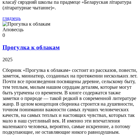
класаў сярэдняй школы па прадмеце «Беларуская літаратура
(літаратурнае чытанне)».
глядзець
Аповесць
0
Прогулка к облакам
2025
Сборник «Прогулка к облакам» состоит из рассказов, повести,
заметок, миниатюр, созданных на протяжении нескольких лет.
Почти все произведения посвящены деревне, сельскому быту,
тем теплым, милым нашим сердцам деталям, которые могут
быть утрачены со временем. В книге содержатся также
заметки о природе — такой редкий в современной литературе
жанр. В целом концепция сборника строится на душевности,
точном понимании важности самых лучших человеческих
качеств, на самых теплых и настоящих чувствах, которых так
мало в наш суетливый век. И именно эти впечатления
маленького человека, вероятно, самые искренние, а потому
подкупающие, не оставляющие никого равнодушным.