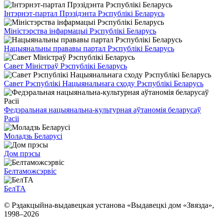
Інтэрнэт-партал Прэзідэнта Рэспублікі Беларусь
Міністэрства інфармацыі Рэспублікі Беларусь
Нацыянальны прававы партал Рэспублікі Беларусь
Савет Міністраў Рэспублікі Беларусь
Савет Рэспублікі Нацыянальнага сходу Рэспублікі Беларусь
Федэральная нацыянальна-культурная аўтаномія беларусаў
Расіі
Моладзь Беларусі
Дом прэсы
Белтаможсэрвіс
БелТА
© Рэдакцыйна-выдавецкая установа «Выдавецкі дом «Звязда»,
1998–
2026