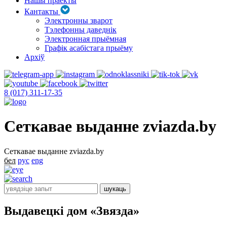
Нашы праекты
Кантакты
Электронны зварот
Тэлефонны даведнік
Электронная прыёмная
Графік асабістага прыёму
Архіў
8 (017) 311-17-35
Сеткавае выданне zviazda.by
Сеткавае выданне zviazda.by
бел
рус
eng
Выдавецкі дом «Звязда»