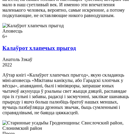
мало в наш суетливый век. И именно эти впечатления
маленького человека, вероятно, самые искренние, а потому
подкупающие, не оставляющие никого равнодушным.
Аповесць
6+
Калаўрот хлапечых прыгод
Анатоль Зэкаў
2022
Аўтар кнігі «Калаўрот хлапечых прыгод», якую складаюць
міні-аповесць «Мікітавы канікулы, або Гарадскі хлопчык у
вёсцы», апавяданні, былі і мініяцюры, запрашае юных
чытачоў акунуцца ў рэальны свет жыцця дзяцей, распавядае
пра іх гульні і забавы, радасці і засмучэнні, заклікае шанаваць
прыроду і яшчэ больш палюбіць братоў нашых меншых,
вучыць пазбаўляцца дрэнных звычак, быць сумленнымі і
справядлівымі, не баяцца цяжкасцей.
Проза