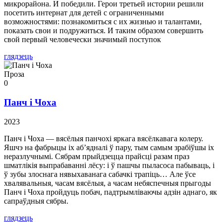
микрорайона. И победили. Герои третьей истории решили
посетить интернат для детей с ограниченными
возможностями: познакомиться с их жизнью и талантами,
показать свои и подружиться. И таким образом совершить
свой первый человечески значимый поступок
глядзець
Проза
0
Панч і Чоха
2023
Панч і Чоха — вясёлыя панчохі яркага вясёлкавага колеру.
Яшчэ на фабрыцы іх аб’ядналі ў пару, тым самым зрабіўшы іх
неразлучнымі. Сябрам прыйдзецца прайсці разам праз
шматлікія выпрабаванні лёсу: і ў пашчы пыласоса пабываць, і
ў зубы злоснага нявыхаванага сабачкі трапіць… Але ўсе
хвалявальныя, часам вясёлыя, а часам небяспечныя прыгоды
Панч і Чоха пройдуць побач, падтрымліваючы адзін аднаго, як
сапраўдныя сябры.
глядзець