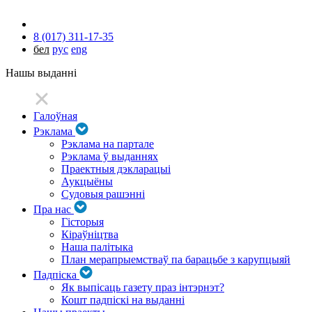
8 (017) 311-17-35
бел
рус
eng
Нашы выданні
Галоўная
Рэклама
Рэклама на партале
Рэклама ў выданнях
Праектныя дэкларацыі
Аукцыёны
Судовыя рашэнні
Пра нас
Гісторыя
Кіраўніцтва
Наша палітыка
План мерапрыемстваў па барацьбе з карупцыяй
Падпіска
Як выпісаць газету праз інтэрнэт?
Кошт падпіскі на выданні