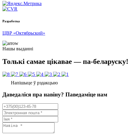
Разработка
ЦВР «Октябрьский»
Нашы выданні
Толькі самае цікавае — па-беларуску!
Напішыце ў рэдакцыю
Даведаліся пра навіну? Паведаміце нам