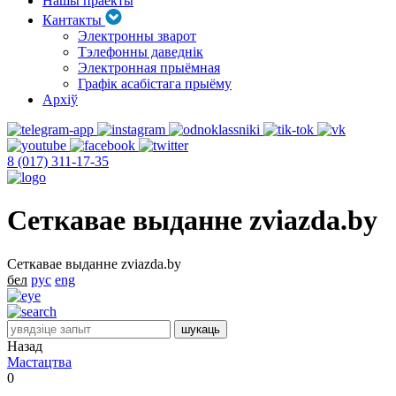
Нашы праекты
Кантакты
Электронны зварот
Тэлефонны даведнік
Электронная прыёмная
Графік асабістага прыёму
Архіў
8 (017) 311-17-35
Сеткавае выданне zviazda.by
Сеткавае выданне zviazda.by
бел
рус
eng
Назад
Мастацтва
0