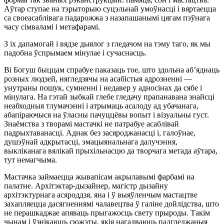
Аўтар ступае на тэрыторыю суцэльнай умоўнасці і вяртаецца
са своеасаблівага падарожжа з назапашанымі цягам пэўнага
часу сімваламі і метафарамі.
З іх дапамогай і вядзе дыялог з гледачом на тэму таго, як мы
падобна ўспрымаем мінулае і сучаснасць.
Ві Богуш быццам спрабуе паказаць тое, што здольна аб’яднаць
розных людзей, нягледзячы на асабістыя адрозненні —
унутраны пошук, сумненні і недавер у адносінах да сябе і
мінулага. На гэтай зыбкай глебе гледачу прапанавана знайсці
неабходныя тлумачэнні і атрымаць асалоду ад убачанага,
абапіраючыся на ўласны пачуццёвы вопыт і візуальны густ.
Знаёмства з творамі мастачкі не патрабуе асаблівай
падрыхтаванасці. Аднак без засяроджанасці і, галоўнае,
душэўнай адкрытасці, эмацыянальнага далучэння,
выкліканага вялікай прыхільнасцю да творчага метада аўтара,
тут немагчыма.
Мастачка займаецца жывапісам акрылавымі фарбамі на
палатне. Архітэктар-дызайнер, магістр дызайну
архітэктурнага асяроддзя, яна і ў выяўленчым мастацтве
захапляецца дасягненнямі чалавецтва ў галіне дойлідства, што
не перашкаджае апяваць прыгажосць свету прыроды. Такім
чынам і ўзнікаюць сюжэты, якія нагадваюць падгледжаныя