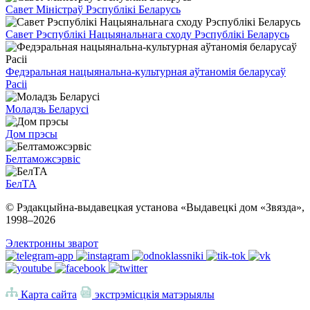
Савет Міністраў Рэспублікі Беларусь
Савет Рэспублікі Нацыянальнага сходу Рэспублікі Беларусь
Федэральная нацыянальна-культурная аўтаномія беларусаў
Расіі
Моладзь Беларусі
Дом прэсы
Белтаможсэрвіс
БелТА
© Рэдакцыйна-выдавецкая установа «Выдавецкі дом «Звязда»,
1998–
2026
Электронны зварот
Карта сайта
экстрэмісцкія матэрыялы