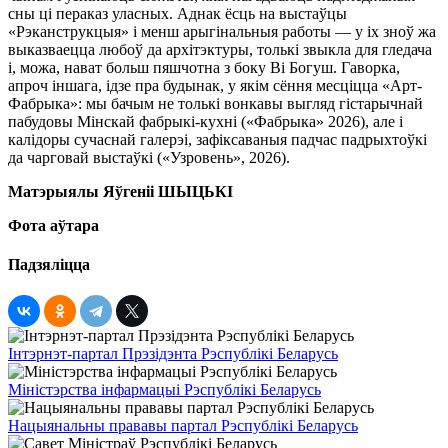
сны ці пераказ уласных. Аднак ёсць на выстаўцы
«Рэканструкцыя» і менш арыгінальныя работы — у іх зноў жа
выказваецца любоў да архітэктуры, толькі звыкла для гледача
і, можа, нават больш пяшчотна з боку Ві Богуш. Гаворка,
апроч іншага, ідзе пра будынак, у якім сёння месціцца «Арт-
Фабрыка»: мы бачым не толькі вонкавы выгляд гістарычнай
пабудовы Мінскай фабрыкі-кухні («Фабрыка» 2026), але і
калідоры сучаснай галерэі, зафіксаваныя падчас падрыхтоўкі
да чарговай выстаўкі («Узровень», 2026).
Матэрыялы Яўгеніі ШЫЦЬКІ
Фота аўтара
Падзяліцца
Інтэрнэт-партал Прэзідэнта Рэспублікі Беларусь
Міністэрства інфармацыі Рэспублікі Беларусь
Нацыянальны прававы партал Рэспублікі Беларусь