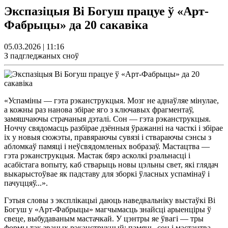
Экспазіцыя Ві Богуш працуе ў «Арт-
Фабрыцы» да 20 сакавіка
05.03.2026 | 11:16
З падгледжаных сноў
«Успаміны — гэта рэканструкцыя. Мозг не аднаўляе мінулае,
а кожны раз нанова збірае яго з ключавых фрагментаў,
замяшчаючы страчаныя дэталі. Сон — гэта рэканструкцыя.
Ноччу свядомасць разбірае дзённыя ўражанні на часткі і збірае
іх у новыя сюжэты, правяраючы сувязі і ствараючы сэнсы з
абломкаў памяці і неўсвядомленых вобразаў. Мастацтва —
гэта рэканструкцыя. Мастак бярэ асколкі рэальнасці і
асабістага вопыту, каб стварыць новы цэльны свет, які глядач
выкарыстоўвае як падставу для зборкі ўласных успамінаў і
пачуццяў...».
Гэтыя словы з эксплікацыі даюць наведвальніку выстаўкі Ві
Богуш у «Арт-Фабрыцы» магчымасць знайсці арыенціры ў
свеце, выбудаваным мастачкай. У цэнтры яе ўвагі — тры
формы так званых рэканструкцый: памяць, сон і мастацтва.