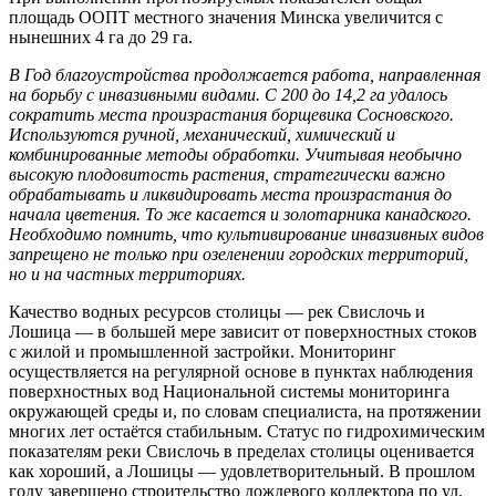
площадь ООПТ местного значения Минска увеличится с
нынешних 4 га до 29 га.
В Год благоустройства продолжается работа, направленная
на борьбу с инвазивными видами. С 200 до 14,2 га удалось
сократить места произрастания борщевика Сосновского.
Используются ручной, механический, химический и
комбинированные методы обработки. Учитывая необычно
высокую плодовитость растения, стратегически важно
обрабатывать и ликвидировать места произрастания до
начала цветения. То же касается и золотарника канадского.
Необходимо помнить, что культивирование инвазивных видов
запрещено не только при озеленении городских территорий,
но и на частных территориях.
Качество водных ресурсов столицы — рек Свислочь и
Лошица — в большей мере зависит от поверхностных стоков
с жилой и промышленной застройки. Мониторинг
осуществляется на регулярной основе в пунктах наблюдения
поверхностных вод Национальной системы мониторинга
окружающей среды и, по словам специалиста, на протяжении
многих лет остаётся стабильным. Статус по гидрохимическим
показателям реки Свислочь в пределах столицы оценивается
как хороший, а Лошицы — удовлетворительный. В прошлом
году завершено строительство дождевого коллектора по ул.