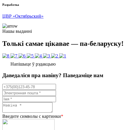
Разработка
ЦВР «Октябрьский»
Нашы выданні
Толькі самае цікавае — па-беларуску!
Напішыце ў рэдакцыю
Даведаліся пра навіну? Паведаміце нам
Введите символы с картинки
*