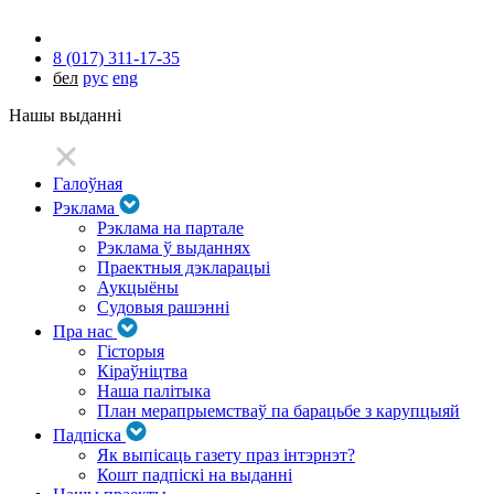
8 (017) 311-17-35
бел
рус
eng
Нашы выданні
Галоўная
Рэклама
Рэклама на партале
Рэклама ў выданнях
Праектныя дэкларацыі
Аукцыёны
Судовыя рашэнні
Пра нас
Гісторыя
Кіраўніцтва
Наша палітыка
План мерапрыемстваў па барацьбе з карупцыяй
Падпіска
Як выпісаць газету праз інтэрнэт?
Кошт падпіскі на выданні