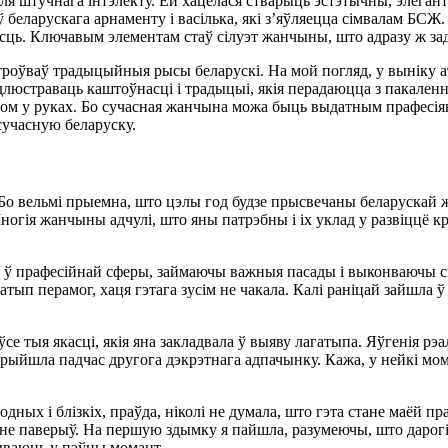
я штучнага інтэлекту. Ёй хацелася стварыць эстэтычны, элегант
еларускага арнаменту і васілька, які з’яўляецца сімвалам БСЖ.
ць. Ключавым элементам стаў сілуэт жанчыны, што адразу ж за
роўваў традыцыйныя рысы беларускі. На мой погляд, у выніку а
люстраваць каштоўнасці і традыцыі, якія перадаюцца з пакаленн
пом у руках. Бо сучасная жанчына можа быць выдатным прафесія
 сучасную беларуску.
 Бо вельмі прыемна, што цэлы год будзе прысвечаны беларускай 
огія жанчыны адчулі, што яны патрэбны і іх уклад у развіццё кр
 ў прафесійнай сферы, займаючы важныя пасады і выконваючы ск
атып перамог, хаця гэтага зусім не чакала. Калі раніцай зайшла 
 тыя якасці, якія яна закладвала ў выяву лагатыпа. Яўгенія рэалі
 прыйшла падчас другога дэкрэтнага адпачынку. Кажа, у нейкі мо
дных і блізкіх, праўда, ніколі не думала, што гэта стане маёй 
е паверыў. На першую здымку я пайшла, разумеючы, што дарогі н
жываюць у пэўны момант.