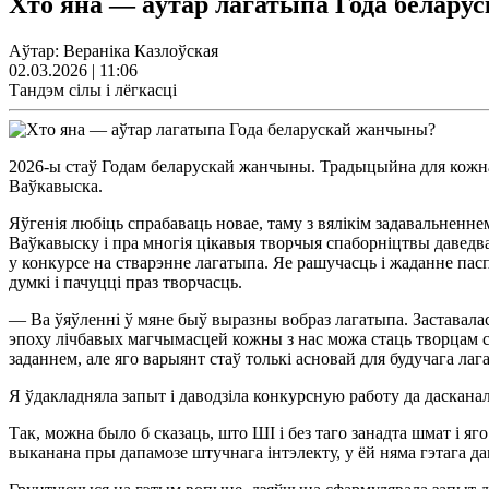
Хто яна — аўтар лагатыпа Года белар
Аўтар: Вераніка Казлоўская
02.03.2026 | 11:06
Тандэм сілы і лёгкасці
2026-ы стаў Годам беларускай жанчыны. Традыцыйна для кожнаг
Ваўкавыска.
Яўгенія любіць спрабаваць новае, таму з вялікім задавальненн
Ваўкавыску і пра многія цікавыя творчыя спаборніцтвы даведва
у конкурсе на стварэнне лагатыпа. Яе рашучасць і жаданне пас
думкі і пачуцці праз творчасць.
— Ва ўяўленні ў мяне быў выразны вобраз лагатыпа. Заставалас
эпоху лічбавых магчымасцей кожны з нас можа стаць творцам св
заданнем, але яго варыянт стаў толькі асновай для будучага ла
Я ўдакладняла запыт і даводзіла конкурсную работу да даскана
Так, можна было б сказаць, што ШІ і без таго занадта шмат і яг
выканана пры дапамозе штучнага інтэлекту, у ёй няма гэтага да