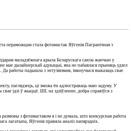
та пераможцам стала фотамастак Яўгенія Пагранічная з
 лідарам маладзёжнага крыла Беларускага саюза жанчын у
не мае дызайнерскай адукацыі, яна не пабаялася прыняць удзел
. Да работы падышла з энтузіязмам, імкнучыся выказаць свае
кту, паглядзець, ці зможа ён адлюстраваць маю задуму. У
вае ідэі ў жыццё. ШІ, на здзіўленне, добра справіўся з
а размовы з фотамастаком я і не думала, што конкурсная работа
га лагатыпа, Яўгенія правяла аналіз папярэдніх.