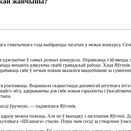
ускай жанчыны?
а тэматычнага года выбіраецца лагатып у межах конкурсу. Сёле
ем удзельнічае ў самых розных конкурсах. Пераможца з’яўляецца
ецца менавіта дзякуючы сваёй грамадскай рабоце. Хаця Яўгенія 
прабаваць сябе ў нечым новым аказаліся мацнейшымі за сумненні
я рэалізаваць. Вырашыла скарыстацца дапамогай штучнага інтэле
айго лёсу, адкрываючы для сябе новыя гарызонты і ўвасабляючы с
гатыпа.
ласці ўручную, — падзялілася Яўгенія.
о адразу можна пазнаць. Але не ў выпадку з лагатыпам Яўгеніі. Д
кучлівага «ШІ-шнага» стылю. Перш чым сесці за стварэнне ўласна