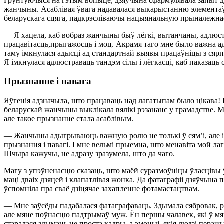
Грунтуючыся на гэтым вопыце, дзяўчына сфармулявала запыт дл
жанчыны. Асаблівая ўвага надавалася выкарыстанню элементаў б
беларускага сцяга, падкрэсліваючы нацыянальную прыналежнас
— Я хацела, каб вобраз жанчыны быў лёгкі, вытанчаны, адлюст
працавітасць,прыгажосць і моц. Акрамя таго мне было важна ад
таму імкнулася адысці ад стандартнай выявы працаўніцы з сяр
Я імкнулася адлюстраваць тандэм сілы і лёгкасці, каб паказаць
Прызнанне і павага
Яўгенія адзначыла, што працаваць над лагатыпам было цікава!
беларускай жанчыны выклікала вялікі рэзананс у грамадстве. Мн
але такое прызнанне стала асаблівым.
— Жанчыны адыгрываюць важную ролю не толькі ў сям’і, але і
прызнання і павагі. І мне вельмі прыемна, што менавіта мой лаг
Шчыра кажучы, не адразу зразумела, што да чаго.
Магу з упэўненасцю сказаць, што маёй суразмоўніцы ўласцівы ўсе
маці дваіх дзяцей і клапатлівая жонка. Да фатаграфіі дзяўчына
ўспомніла пра сваё дзіцячае захапленне фотамастацтвам.
— Мне заўсёды падабалася фатаграфаваць. Здымала сябровак, ро
але мяне поўнасцю падтрымаў муж. Ён першы чалавек, які ў мян
старалася здымаць не проста кадры, а эмоцыі, якія людзі пера