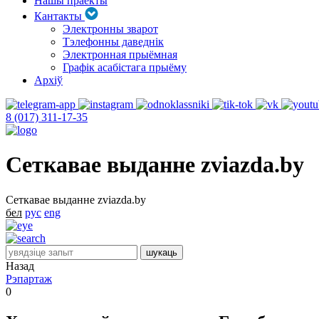
Нашы праекты
Кантакты
Электронны зварот
Тэлефонны даведнік
Электронная прыёмная
Графік асабістага прыёму
Архіў
8 (017) 311-17-35
Сеткавае выданне zviazda.by
Сеткавае выданне zviazda.by
бел
рус
eng
Назад
Рэпартаж
0