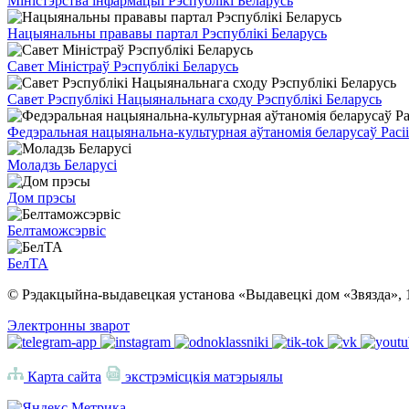
Міністэрства інфармацыі Рэспублікі Беларусь
Нацыянальны прававы партал Рэспублікі Беларусь
Савет Міністраў Рэспублікі Беларусь
Савет Рэспублікі Нацыянальнага сходу Рэспублікі Беларусь
Федэральная нацыянальна-культурная аўтаномія беларусаў Расіі
Моладзь Беларусі
Дом прэсы
Белтаможсэрвіс
БелТА
© Рэдакцыйна-выдавецкая установа «Выдавецкі дом «Звязда», 
Электронны зварот
Карта сайта
экстрэмісцкія матэрыялы