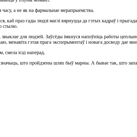
 часу, а не як на фармальнае мерапрыемства.
ся, каб праз гады людзі маглі вярнуцца да гэтых кадраў і прыгад
го стылю.
, звыклае для людзей. Заўсёды імкнуся напоўніць работы цеплы
, менавіта гэтая прага эксперыментаў і новага досведу дае мне 
м, смела ісці наперад.
 значыць, што пройдзены шлях быў марны. А бывае так, што запаве