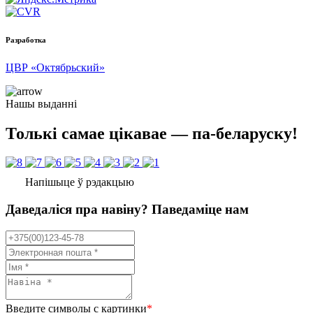
Разработка
ЦВР «Октябрьский»
Нашы выданні
Толькі самае цікавае — па-беларуску!
Напішыце ў рэдакцыю
Даведаліся пра навіну? Паведаміце нам
Введите символы с картинки
*