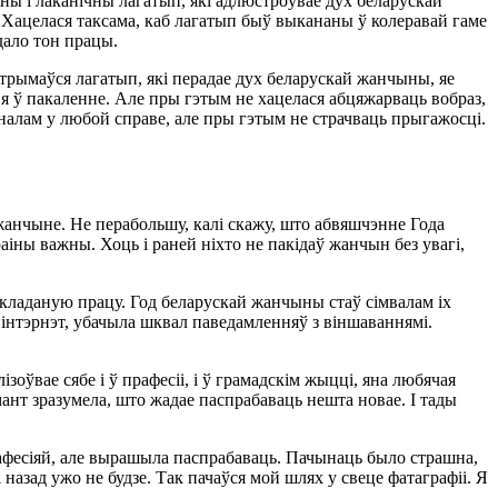
ны і лаканічны лагатып, які адлюстроўвае дух беларускай
 Хацелася таксама, каб лагатып быў выкананы ў колеравай гаме
дало тон працы.
трымаўся лагатып, які перадае дух беларускай жанчыны, яе
я ў пакаленне. Але пры гэтым не хацелася абцяжарваць вобраз,
налам у любой справе, але пры гэтым не страчваць прыгажосці.
жанчыне. Не перабольшу, калі скажу, што абвяшчэнне Года
аіны важны. Хоць і раней ніхто не пакідаў жанчын без увагі,
ладаную працу. Год беларускай жанчыны стаў сімвалам іх
ў інтэрнэт, убачыла шквал паведамленняў з віншаваннямі.
зоўвае сябе і ў прафесіі, і ў грамадскім жыцці, яна любячая
мант зразумела, што жадае паспрабаваць нешта новае. І тады
прафесіяй, але вырашыла паспрабаваць. Пачынаць было страшна,
азад ужо не будзе. Так пачаўся мой шлях у свеце фатаграфіі. Я