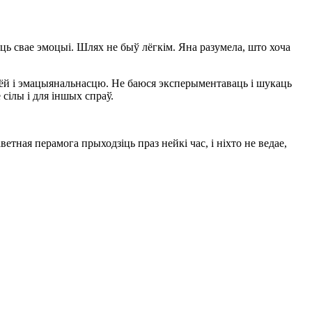
аць свае эмоцыі. Шлях не быў лёгкім. Яна разумела, што хоча
нёй і эмацыянальнасцю. Не баюся эксперыментаваць і шукаць
сілы і для іншых спраў.
тная перамога прыходзіць праз нейкі час, і ніхто не ведае,