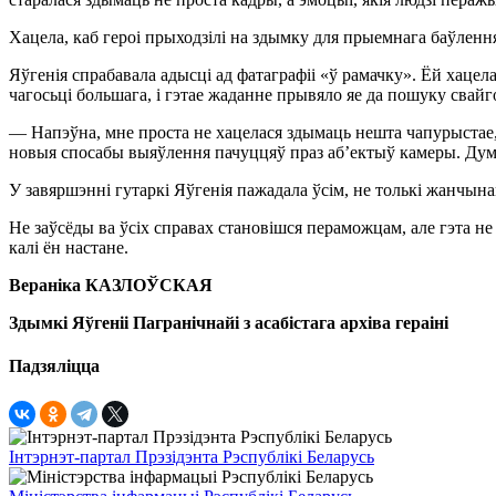
Хацела, каб героі прыходзілі на здымку для прыемнага баўлення
Яўгенія спрабавала адысці ад фатаграфіі «ў рамачку». Ёй хацела
чагосьці большага, і гэтае жаданне прывяло яе да пошуку свай
— Напэўна, мне проста не хацелася здымаць нешта чапурыстае
новыя спосабы выяўлення пачуццяў праз аб’ектыў камеры. Думаю
У завяршэнні гутаркі Яўгенія пажадала ўсім, не толькі жанчына
Не заўсёды ва ўсіх справах становішся пераможцам, але гэта не
калі ён настане.
Вераніка КАЗЛОЎСКАЯ
Здымкі Яўгеніі Пагранічнайі з асабістага архіва гераіні
Падзяліцца
Інтэрнэт-партал Прэзідэнта Рэспублікі Беларусь