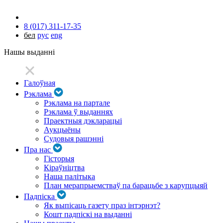
8 (017) 311-17-35
бел
рус
eng
Нашы выданні
Галоўная
Рэклама
Рэклама на партале
Рэклама ў выданнях
Праектныя дэкларацыі
Аукцыёны
Судовыя рашэнні
Пра нас
Гісторыя
Кіраўніцтва
Наша палітыка
План мерапрыемстваў па барацьбе з карупцыяй
Падпіска
Як выпісаць газету праз інтэрнэт?
Кошт падпіскі на выданні