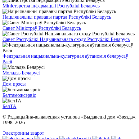
Міністэрства інфармацыі Рэспублікі Беларусь
Нацыянальны прававы партал Рэспублікі Беларусь
Савет Міністраў Рэспублікі Беларусь
Савет Рэспублікі Нацыянальнага сходу Рэспублікі Беларусь
Федэральная нацыянальна-культурная аўтаномія беларусаў
Расіі
Моладзь Беларусі
Дом прэсы
Белтаможсэрвіс
БелТА
© Рэдакцыйна-выдавецкая установа «Выдавецкі дом «Звязда»,
1998–
2026
Электронны зварот