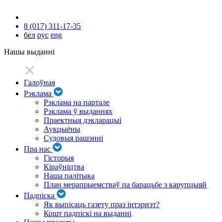
8 (017) 311-17-35
бел
рус
eng
Нашы выданні
Галоўная
Рэклама
Рэклама на партале
Рэклама ў выданнях
Праектныя дэкларацыі
Аукцыёны
Судовыя рашэнні
Пра нас
Гісторыя
Кіраўніцтва
Наша палітыка
План мерапрыемстваў па барацьбе з карупцыяй
Падпіска
Як выпісаць газету праз інтэрнэт?
Кошт падпіскі на выданні