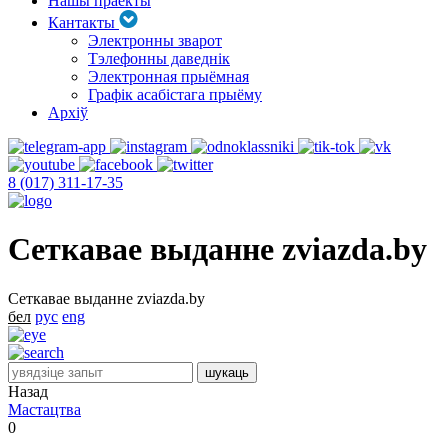
Нашы праекты
Кантакты
Электронны зварот
Тэлефонны даведнік
Электронная прыёмная
Графік асабістага прыёму
Архіў
8 (017) 311-17-35
Сеткавае выданне zviazda.by
Сеткавае выданне zviazda.by
бел
рус
eng
Назад
Мастацтва
0