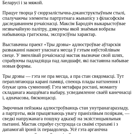
Беларусі і за мяжой.
Працуе творца ў сюррэалістычна-дэканструктыўным стылі,
спалучаючы элементы партрэтнага жывапісу з філасофскім
даследаваннем рэчаіснасці. Максім Бародзіч выкарыстоўвае
незвычайную палітру, дзякуючы якой знаёмыя вобразы
набываюць гратэскны, экспрэсіўны характар.
Выставачны праект «Тры дрэвы» адлюстроўвае аўтарскія
разважанні наконт уласнага месца ў гэтым няўстойлівым
свеце. У зменлівай рэчаіснасці мастак вызначае свой шлях,
спрабуючы падладзіцца пад ландшафт, які пастаянна набывае
новыя формы.
Тры дрэвы — гэта не пра месца, а пра стан свядомасці. Тут
пераплятаюцца карані памяці, спеюць плады натхнення і
блукае цень сумненняў. Гэта метафара ростані, моманту
складанага жыццёвага выбару, усведамленне сваёй канечнасці
і, адначасова, бясконцасці.
Змрочныя пейзажы адлюстроўваюць стан унутранагаразладу,
а партрэты, якія прыцягваюць увагу пранізлівым позіркам, —
сведкі напружанага пошуку адказаў на экзістэнцыяльныя
пытанні. Мастак спрабуе сустрэцца са сваімі страхамі і з
дапамогай іроніі іх пераадолець. Усё гэта арганічна