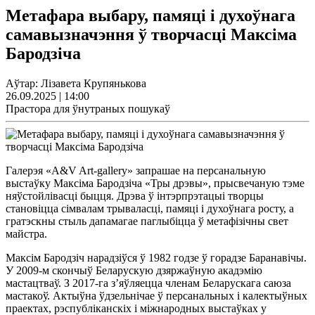
Метафара выбару, памяці і духоўнага
самавызначэння ў творчасці Максіма
Бародзіча
Аўтар: Лізавета Крупянькова
26.09.2025 | 14:00
Прастора для ўнутраных пошукаў
Галерэя «A&V Art-gallery» запрашае на персанальную
выстаўку Максіма Бародзіча «Тры дрэвы», прысвечаную тэме
няўстойлівасці быцця. Дрэва ў інтэрпрэтацыі творцы
становіцца сімвалам трываласці, памяці і духоўнага росту, а
гратэскны стыль дапамагае паглыбіцца ў метафізічны свет
майстра.
Максім Бародзіч нарадзіўся ў 1982 годзе ў горадзе Баранавічы.
У 2009-м скончыў Беларускую дзяржаўную акадэмію
мастацтваў. З 2017-га з’яўляецца членам Беларускага саюза
мастакоў. Актыўна ўдзельнічае ў персанальных і калектыўных
праектах, рэспубліканскіх і міжнародных выстаўках у