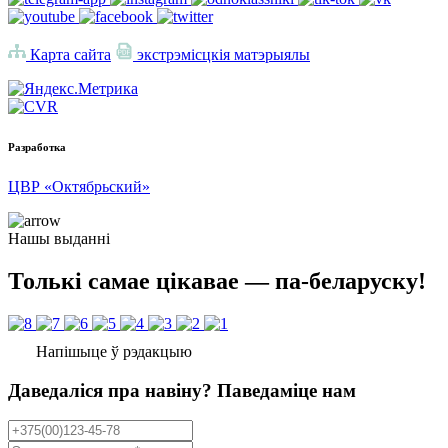
Карта сайта
экстрэмісцкія матэрыялы
Разработка
ЦВР «Октябрьский»
Нашы выданні
Толькі самае цікавае — па-беларуску!
Напішыце ў рэдакцыю
Даведаліся пра навіну? Паведаміце нам