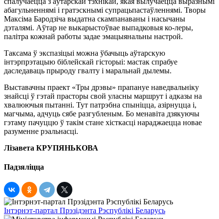
спалучаецца з аўтарскай тэхнікай, якая вылучаецца выразнымі
абагульненнямі і гратэскнымі супрацьпастаўленнямі. Творы
Максіма Бародзіча выдатна скампанаваны і насычаны
дэталямі. Аўтар не выкарыстоўвае выпадковыя ко-леры,
палітра кожнай работы задае эмацыянальны настрой.
Таксама ў экспазіцыі можна ўбачыць аўтарскую
інтэрпрэтацыю біблейскай гісторыі: мастак спрабуе
даследаваць прыроду гвалту і маральнай дылемы.
Выставачны праект «Тры дрэвы» прапануе наведвальніку
знайсці ў гэтай прасторы свой уласны маршрут і адказы на
хвалюючыя пытанні. Тут патрэбна спыніцца, азірнуцца і,
магчыма, адчуць сябе разгубленым. Бо менавіта дзякуючы
гэтаму пачуццю ў такім стане хісткасці нараджаецца новае
разуменне рэальнасці.
Лізавета КРУПЯНЬКОВА
Падзяліцца
Інтэрнэт-партал Прэзідэнта Рэспублікі Беларусь