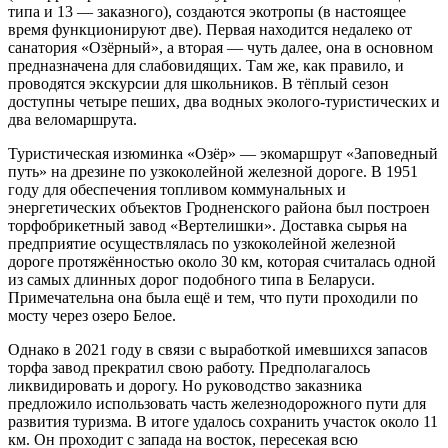
типа и 13 — заказного), создаются экотропы (в настоящее
время функционируют две). Первая находится недалеко от
санатория «Озёрный», а вторая — чуть далее, она в основном
предназначена для слабовидящих. Там же, как правило, и
проводятся экскурсии для школьников. В тёплый сезон
доступны четыре пеших, два водных эколого-туристических и
два веломаршрута.
Туристическая изюминка «Озёр» — экомаршрут «Заповедный
путь» на дрезине по узкоколейной железной дороге. В 1951
году для обеспечения топливом коммунальных и
энергетических объектов Гродненского района был построен
торфобрикетный завод «Вертелишки». Доставка сырья на
предприятие осуществлялась по узкоколейной железной
дороге протяжённостью около 30 км, которая считалась одной
из самых длинных дорог подобного типа в Беларуси.
Примечательна она была ещё и тем, что пути проходили по
мосту через озеро Белое.
Однако в 2021 году в связи с выработкой имевшихся запасов
торфа завод прекратил свою работу. Предполагалось
ликвидировать и дорогу. Но руководство заказника
предложило использовать часть железнодорожного пути для
развития туризма. В итоге удалось сохранить участок около 11
км. Он проходит с запада на восток, пересекая всю