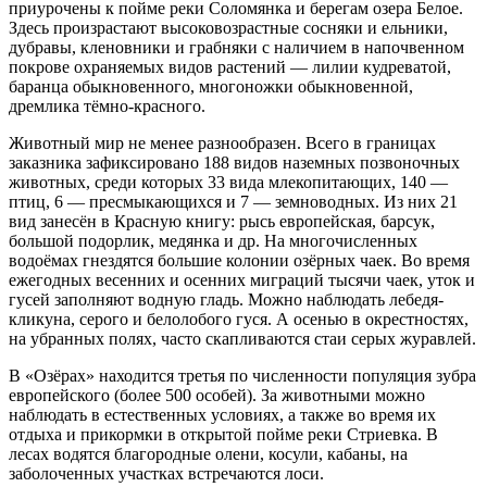
приурочены к пойме реки Соломянка и берегам озера Белое.
Здесь произрастают высоковозрастные сосняки и ельники,
дубравы, кленовники и грабняки с наличием в напочвенном
покрове охраняемых видов растений — лилии кудреватой,
баранца обыкновенного, многоножки обыкновенной,
дремлика тёмно-красного.
Животный мир не менее разнообразен. Всего в границах
заказника зафиксировано 188 видов наземных позвоночных
животных, среди которых 33 вида млекопитающих, 140 —
птиц, 6 — пресмыкающихся и 7 — земноводных. Из них 21
вид занесён в Красную книгу: рысь европейская, барсук,
большой подорлик, медянка и др. На многочисленных
водоёмах гнездятся большие колонии озёрных чаек. Во время
ежегодных весенних и осенних миграций тысячи чаек, уток и
гусей заполняют водную гладь. Можно наблюдать лебедя-
кликуна, серого и белолобого гуся. А осенью в окрестностях,
на убранных полях, часто скапливаются стаи серых журавлей.
В «Озёрах» находится третья по численности популяция зубра
европейского (более 500 особей). За животными можно
наблюдать в естественных условиях, а также во время их
отдыха и прикормки в открытой пойме реки Стриевка. В
лесах водятся благородные олени, косули, кабаны, на
заболоченных участках встречаются лоси.