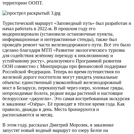
территорию ООПТ.
Туристический маршрут «Заповедный путь» был разработан и
начал работать в 2022-м. В прошлом году его
модернизировали (установили остановочные пункты,
информационные и интерактивные стенды), также был
проведён ремонт части железнодорожного пути. Всё это было
сделано благодаря МТП «Развитие экологического туризма
для содействия зелёному переходу к инклюзивному и
устойчивому росту», реализуемого Программой развития
ООН совместно с Минприроды при финансовой поддержке
Российской Федерации. Теперь во время путешествия по
железной дороге посетители могут увидеть уникальные
объекты: единственный узкоколейный железнодорожный
мост в Беларуси, перекинутый через озеро, эоловые гряды,
непроходимые болота, редкие виды растений и настоящие
белорусские «джунгли». Это самая востребованная экскурсия
в заказнике «Озёры». Её проводят в тёплое время года. Как
правило, дважды в день. Места бронируются и
расписываются за месяц.
В этом году, рассказал Дмитрий Морозик, в заказнике
запустят новый водный маршрут по озеру Белое на