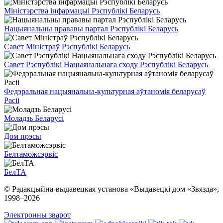
Міністэрства інфармацыі Рэспублікі Беларусь
Нацыянальны прававы партал Рэспублікі Беларусь
Савет Міністраў Рэспублікі Беларусь
Савет Рэспублікі Нацыянальнага сходу Рэспублікі Беларусь
Федэральная нацыянальна-культурная аўтаномія беларусаў
Расіі
Моладзь Беларусі
Дом прэсы
Белтаможсэрвіс
БелТА
© Рэдакцыйна-выдавецкая установа «Выдавецкі дом «Звязда»,
1998–
2026
Электронны зварот