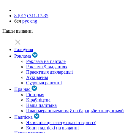
8 (017) 311-17-35
бел
рус
eng
Нашы выданні
Галоўная
Рэклама
Рэклама на партале
Рэклама ў выданнях
Праектныя дэкларацыі
Аукцыёны
Судовыя рашэнні
Пра нас
Гісторыя
Кіраўніцтва
Наша палітыка
План мерапрыемстваў па барацьбе з карупцыяй
Падпіска
Як выпісаць газету праз інтэрнэт?
Кошт падпіскі на выданні