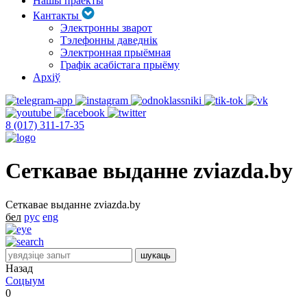
Нашы праекты
Кантакты
Электронны зварот
Тэлефонны даведнік
Электронная прыёмная
Графік асабістага прыёму
Архіў
8 (017) 311-17-35
Сеткавае выданне zviazda.by
Сеткавае выданне zviazda.by
бел
рус
eng
Назад
Соцыум
0