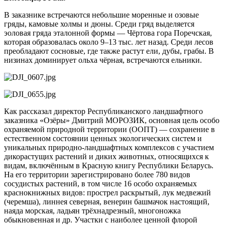
В заказнике встречаются небольшие моренные и озовые
гряды, камовые холмы и дюны. Среди гряд выделяется
эоловая гряда эталонной формы — Чёртова гора Поречская,
которая образовалась около 9–13 тыс. лет назад. Среди лесов
преобладают сосновые, где также растут ели, дубы, грабы. В
низинах доминирует ольха чёрная, встречаются ельники.
Как рассказал директор Республиканского ландшафтного
заказника «Озёры» Дмитрий МОРОЗИК, основная цель особо
охраняемой природной территории (ООПТ) — сохранение в
естественном состоянии ценных экологических систем и
уникальных природно-ландшафтных комплексов с участием
дикорастущих растений и диких животных, относящихся к
видам, включённым в Красную книгу Республики Беларусь.
На его территории зарегистрировано более 780 видов
сосудистых растений, в том числе 16 особо охраняемых
краснокнижных видов: прострел раскрытый, лук медвежий
(черемша), линнея северная, венерин башмачок настоящий,
наяда морская, ладьян трёхнадрезный, многоножка
обыкновенная и др. Участки с наиболее ценной флорой