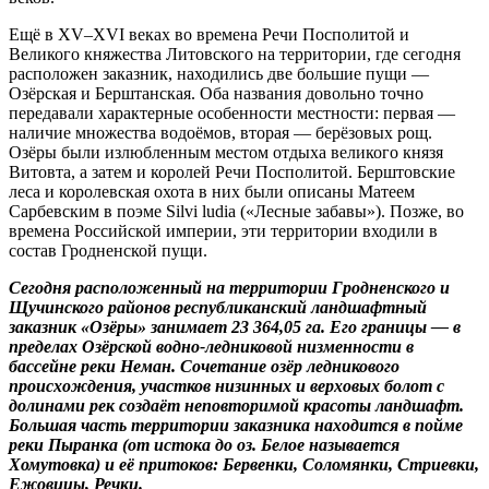
Ещё в XV–XVI веках во времена Речи Посполитой и
Великого княжества Литовского на территории, где сегодня
расположен заказник, находились две большие пущи —
Озёрская и Берштанская. Оба названия довольно точно
передавали характерные особенности местности: первая —
наличие множества водоёмов, вторая — берёзовых рощ.
Озёры были излюбленным местом отдыха великого князя
Витовта, а затем и королей Речи Посполитой. Берштовские
леса и королевская охота в них были описаны Матеем
Сарбевским в поэме Silvi ludia («Лесные забавы»). Позже, во
времена Российской империи, эти территории входили в
состав Гродненской пущи.
Сегодня расположенный на территории Гродненского и
Щучинского районов республиканский ландшафтный
заказник «Озёры» занимает 23 364,05 га. Его границы — в
пределах Озёрской водно-ледниковой низменности в
бассейне реки Неман. Сочетание озёр ледникового
происхождения, участков низинных и верховых болот с
долинами рек создаёт неповторимой красоты ландшафт.
Большая часть территории заказника находится в пойме
реки Пыранка (от истока до оз. Белое называется
Хомутовка) и её притоков: Бервенки, Соломянки, Стриевки,
Ежовицы, Речки.