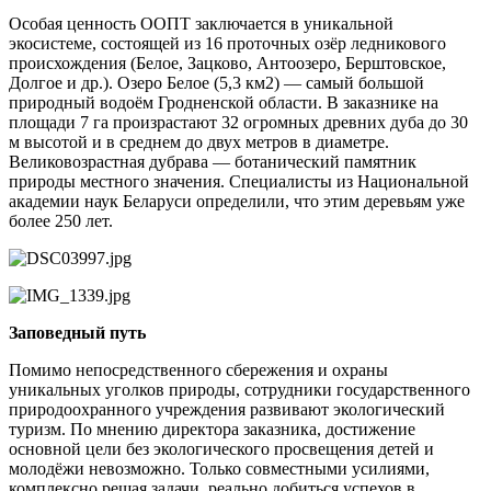
Особая ценность ООПТ заключается в уникальной
экосистеме, состоящей из 16 проточных озёр ледникового
происхождения (Белое, Зацково, Антоозеро, Берштовское,
Долгое и др.). Озеро Белое (5,3 км2) — самый большой
природный водоём Гродненской области. В заказнике на
площади 7 га произрастают 32 огромных древних дуба до 30
м высотой и в среднем до двух метров в диаметре.
Великовозрастная дубрава — ботанический памятник
природы местного значения. Специалисты из Национальной
академии наук Беларуси определили, что этим деревьям уже
более 250 лет.
Заповедный путь
Помимо непосредственного сбережения и охраны
уникальных уголков природы, сотрудники государственного
природоохранного учреждения развивают экологический
туризм. По мнению директора заказника, достижение
основной цели без экологического просвещения детей и
молодёжи невозможно. Только совместными усилиями,
комплексно решая задачи, реально добиться успехов в