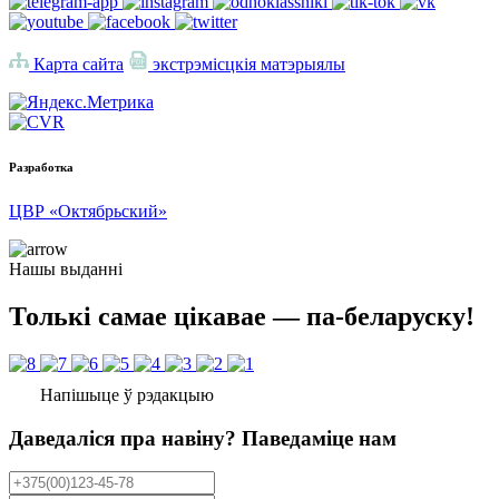
Карта сайта
экстрэмісцкія матэрыялы
Разработка
ЦВР «Октябрьский»
Нашы выданні
Толькі самае цікавае — па-беларуску!
Напішыце ў рэдакцыю
Даведаліся пра навіну? Паведаміце нам