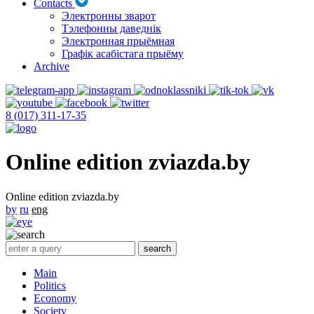
Contacts
Электронны зварот
Тэлефонны даведнік
Электронная прыёмная
Графік асабістага прыёму
Archive
8 (017) 311-17-35
Online edition zviazda.by
Online edition zviazda.by
by
ru
eng
Main
Politics
Economy
Society