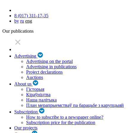
8 (017) 311-17-35
by
ru
eng
Our publications
Advertising
Advertising on the portal
Advertising in publications
Project declarations
Auctions
About us
Гісторыя
Кіраўніцтва
Наша палітыка
План мерапрыемстваў па барацьбе з карупцыяй
Subscription
How to subscribe to a newspaper online?
Subscription price for the publication
Our projects