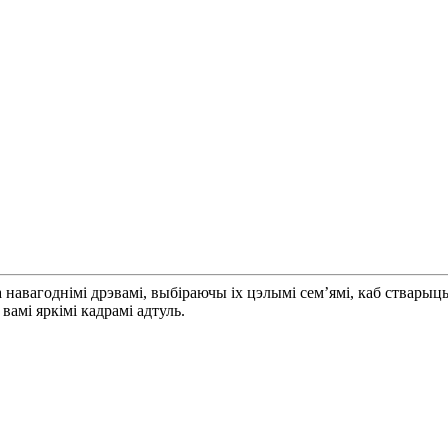
авагоднімі дрэвамі, выбіраючы іх цэлымі сем’ямі, каб стварыць
вамі яркімі кадрамі адтуль.