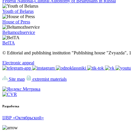
Federal National-Cultural Autonomy of Belarusians in Russia
Youth of Belarus
House of Press
Beltamozhservice
BelTA
© Editorial and publishing institution "Publishing house "Zvyazda",
Electronic appeal
Site map
extremist materials
Разработка
ЦВР «Октябрьский»