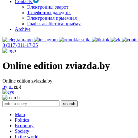
Contacts
Электронны зварот
Тэлефонны даведнік
Электронная прыёмная
Графік асабістага прыёму
Archive
8 (017) 311-17-35
Online edition zviazda.by
Online edition zviazda.by
by
ru
eng
Main
Politics
Economy
Society
In the world