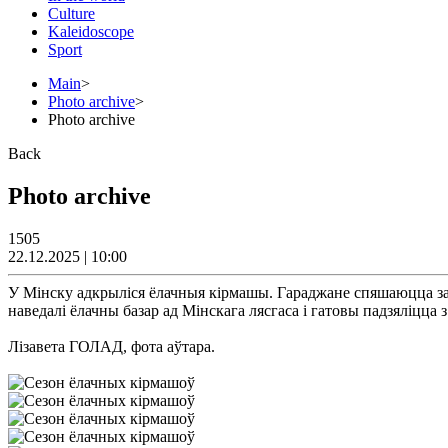
Culture
Kaleidoscope
Sport
Main
>
Photo archive
>
Photo archive
Back
Photo archive
1505
22.12.2025 | 10:00
У Мінску адкрыліся ёлачныя кірмашы. Гараджане спяшаюцца за н
наведалі ёлачны базар ад Мінскага лясгаса і гатовы падзяліцца з 
Лізавета ГОЛАД, фота аўтара.