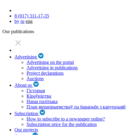
8 (017) 311-17-35
by
ru
eng
Our publications
Advertising
Advertising on the portal
Advertising in publications
Project declarations
Auctions
About us
Гісторыя
Кіраўніцтва
Наша палітыка
План мерапрыемстваў па барацьбе з карупцыяй
Subscription
How to subscribe to a newspaper online?
Subscription price for the publication
Our projects