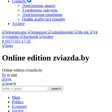
Contacts
Электронны зварот
Тэлефонны даведнік
Электронная прыёмная
Графік асабістага прыёму
Archive
8 (017) 311-17-35
Online edition zviazda.by
Online edition zviazda.by
by
ru
eng
Main
Politics
Economy
Society