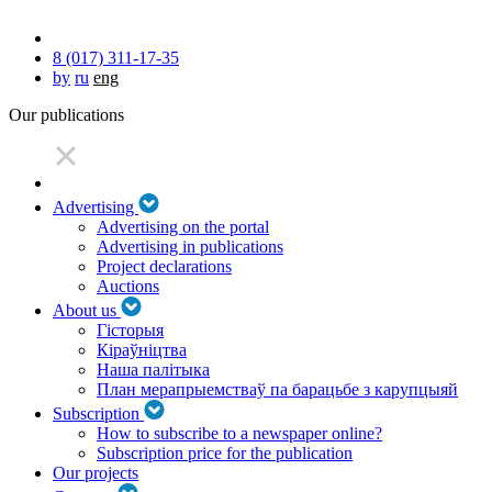
8 (017) 311-17-35
by
ru
eng
Our publications
Advertising
Advertising on the portal
Advertising in publications
Project declarations
Auctions
About us
Гісторыя
Кіраўніцтва
Наша палітыка
План мерапрыемстваў па барацьбе з карупцыяй
Subscription
How to subscribe to a newspaper online?
Subscription price for the publication
Our projects