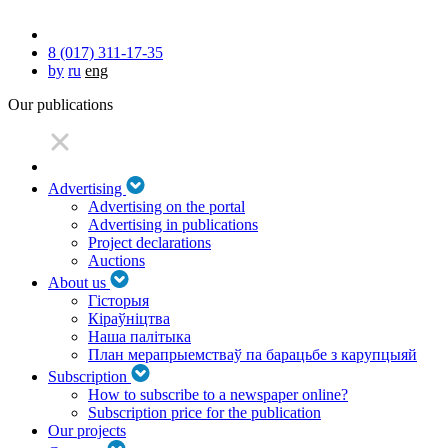
8 (017) 311-17-35
by
ru
eng
Our publications
Advertising
Advertising on the portal
Advertising in publications
Project declarations
Auctions
About us
Гісторыя
Кіраўніцтва
Наша палітыка
План мерапрыемстваў па барацьбе з карупцыяй
Subscription
How to subscribe to a newspaper online?
Subscription price for the publication
Our projects