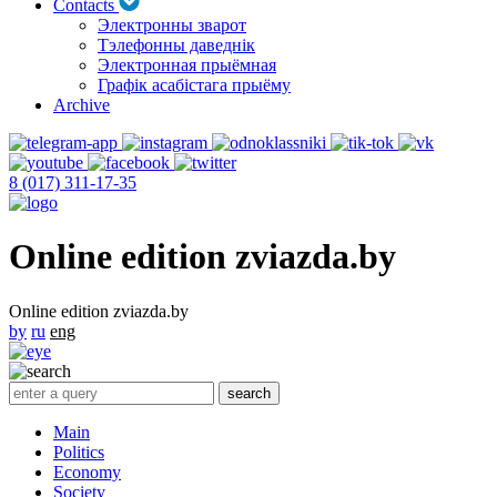
Contacts
Электронны зварот
Тэлефонны даведнік
Электронная прыёмная
Графік асабістага прыёму
Archive
8 (017) 311-17-35
Online edition zviazda.by
Online edition zviazda.by
by
ru
eng
Main
Politics
Economy
Society