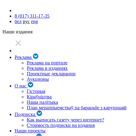
8 (017) 311-17-35
бел
рус
eng
Наши издания
Реклама
Реклама на портале
Реклама в изданиях
Проектные декларации
Аукционы
О нас
Гісторыя
Кіраўніцтва
Наша палітыка
План мерапрыемстваў па барацьбе з карупцыяй
Подписка
Как выписать газету через интернет?
Стоимость подписки на издания
Наши проекты