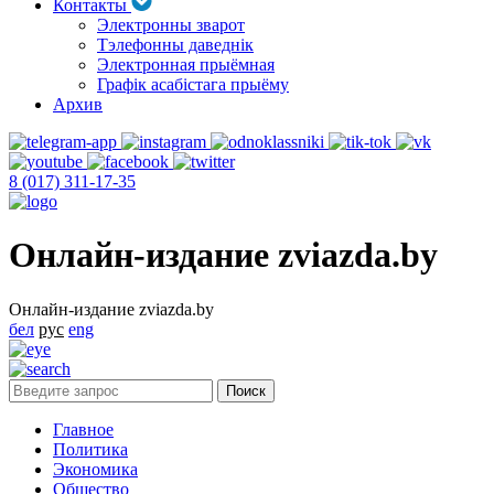
Контакты
Электронны зварот
Тэлефонны даведнік
Электронная прыёмная
Графік асабістага прыёму
Архив
8 (017) 311-17-35
Онлайн-издание zviazda.by
Онлайн-издание zviazda.by
бел
рус
eng
Главное
Политика
Экономика
Общество