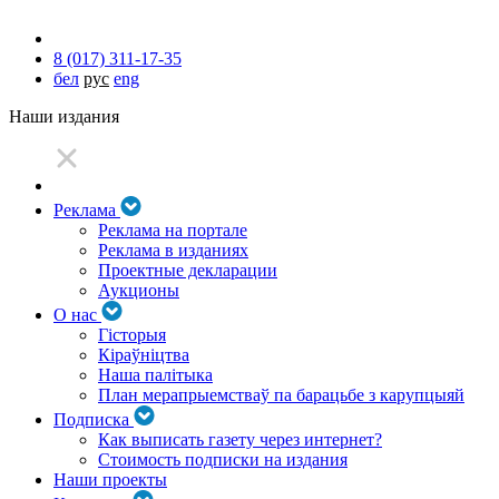
8 (017) 311-17-35
бел
рус
eng
Наши издания
Реклама
Реклама на портале
Реклама в изданиях
Проектные декларации
Аукционы
О нас
Гісторыя
Кіраўніцтва
Наша палітыка
План мерапрыемстваў па барацьбе з карупцыяй
Подписка
Как выписать газету через интернет?
Стоимость подписки на издания
Наши проекты