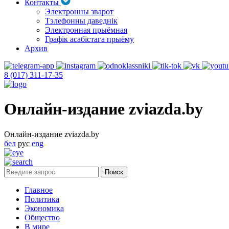
Контакты
Электронны зварот
Тэлефонны даведнік
Электронная прыёмная
Графік асабістага прыёму
Архив
8 (017) 311-17-35
Онлайн-издание zviazda.by
Онлайн-издание zviazda.by
бел
рус
eng
Главное
Политика
Экономика
Общество
В мире