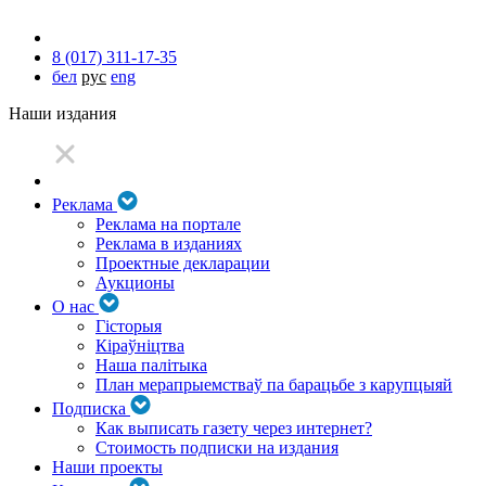
8 (017) 311-17-35
бел
рус
eng
Наши издания
Реклама
Реклама на портале
Реклама в изданиях
Проектные декларации
Аукционы
О нас
Гісторыя
Кіраўніцтва
Наша палітыка
План мерапрыемстваў па барацьбе з карупцыяй
Подписка
Как выписать газету через интернет?
Стоимость подписки на издания
Наши проекты