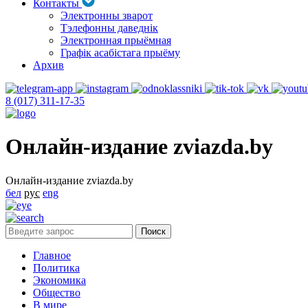
Контакты
Электронны зварот
Тэлефонны даведнік
Электронная прыёмная
Графік асабістага прыёму
Архив
8 (017) 311-17-35
Онлайн-издание zviazda.by
Онлайн-издание zviazda.by
бел
рус
eng
Главное
Политика
Экономика
Общество
В мире