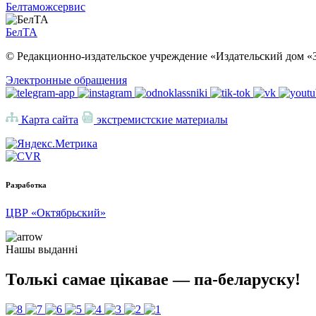
Белтаможсервис
БелТА
© Редакционно-издательское учреждение «Издательский дом «З
Электронные обращения
Карта сайта
экстремистские материалы
Разработка
ЦВР «Октябрьский»
Нашы выданні
Толькі самае цікавае — па-беларуску!