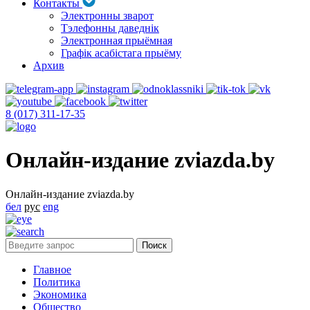
Контакты
Электронны зварот
Тэлефонны даведнік
Электронная прыёмная
Графік асабістага прыёму
Архив
8 (017) 311-17-35
Онлайн-издание zviazda.by
Онлайн-издание zviazda.by
бел
рус
eng
Главное
Политика
Экономика
Общество