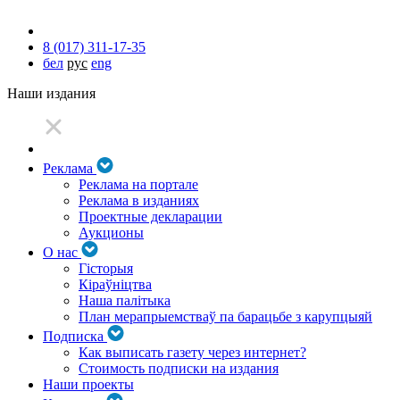
8 (017) 311-17-35
бел
рус
eng
Наши издания
Реклама
Реклама на портале
Реклама в изданиях
Проектные декларации
Аукционы
О нас
Гісторыя
Кіраўніцтва
Наша палітыка
План мерапрыемстваў па барацьбе з карупцыяй
Подписка
Как выписать газету через интернет?
Стоимость подписки на издания
Наши проекты