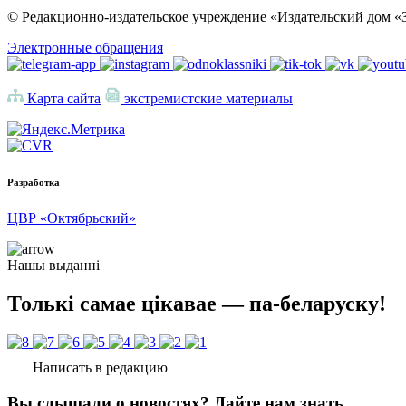
© Редакционно-издательское учреждение «Издательский дом «З
Электронные обращения
Карта сайта
экстремистские материалы
Разработка
ЦВР «Октябрьский»
Нашы выданні
Толькі самае цікавае — па-беларуску!
Написать в редакцию
Вы слышали о новостях? Дайте нам знать