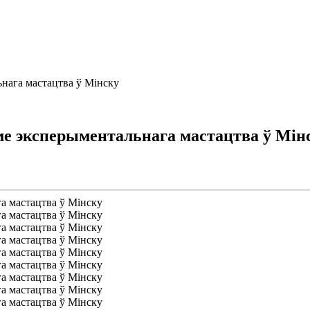
ьнага мастацтва ў Мінску
Доме эксперыментальнага мастацтва ў Мін