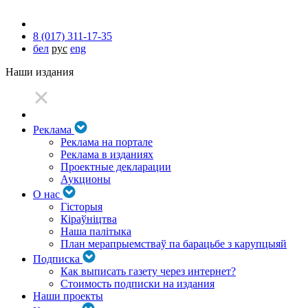
8 (017) 311-17-35
бел
рус
eng
Наши издания
Реклама
Реклама на портале
Реклама в изданиях
Проектные декларации
Аукционы
О нас
Гісторыя
Кіраўніцтва
Наша палітыка
План мерапрыемстваў па барацьбе з карупцыяй
Подписка
Как выписать газету через интернет?
Стоимость подписки на издания
Наши проекты