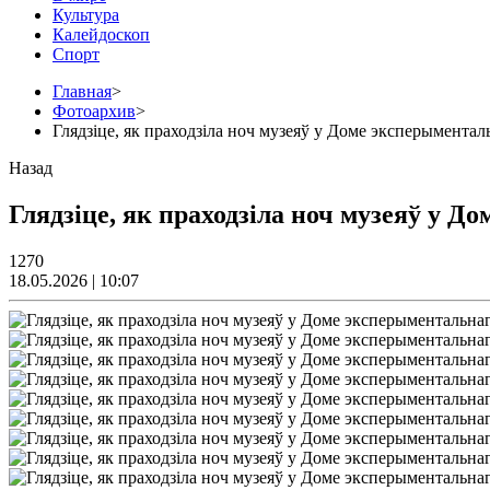
Культура
Калейдоскоп
Спорт
Главная
>
Фотоархив
>
Глядзіце, як праходзіла ноч музеяў у Доме эксперыментал
Назад
Глядзіце, як праходзіла ноч музеяў у 
1270
18.05.2026 | 10:07