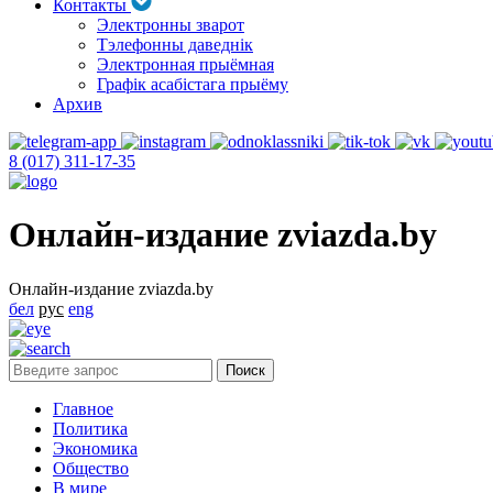
Контакты
Электронны зварот
Тэлефонны даведнік
Электронная прыёмная
Графік асабістага прыёму
Архив
8 (017) 311-17-35
Онлайн-издание zviazda.by
Онлайн-издание zviazda.by
бел
рус
eng
Главное
Политика
Экономика
Общество
В мире