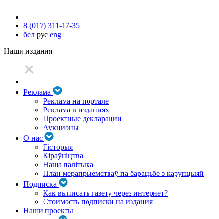
8 (017) 311-17-35
бел
рус
eng
Наши издания
Реклама
Реклама на портале
Реклама в изданиях
Проектные декларации
Аукционы
О нас
Гісторыя
Кіраўніцтва
Наша палітыка
План мерапрыемстваў па барацьбе з карупцыяй
Подписка
Как выписать газету через интернет?
Стоимость подписки на издания
Наши проекты