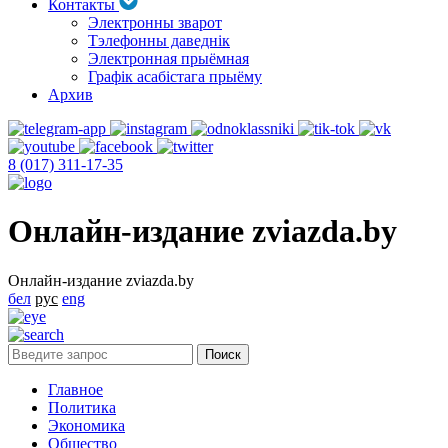
Контакты
Электронны зварот
Тэлефонны даведнік
Электронная прыёмная
Графік асабістага прыёму
Архив
8 (017) 311-17-35
Онлайн-издание zviazda.by
Онлайн-издание zviazda.by
бел
рус
eng
Главное
Политика
Экономика
Общество