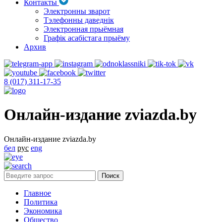
Контакты
Электронны зварот
Тэлефонны даведнік
Электронная прыёмная
Графік асабістага прыёму
Архив
8 (017) 311-17-35
Онлайн-издание zviazda.by
Онлайн-издание zviazda.by
бел
рус
eng
Главное
Политика
Экономика
Общество