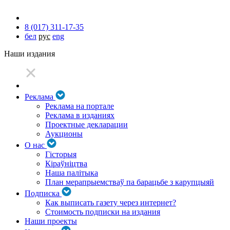
8 (017) 311-17-35
бел
рус
eng
Наши издания
Реклама
Реклама на портале
Реклама в изданиях
Проектные декларации
Аукционы
О нас
Гісторыя
Кіраўніцтва
Наша палітыка
План мерапрыемстваў па барацьбе з карупцыяй
Подписка
Как выписать газету через интернет?
Стоимость подписки на издания
Наши проекты