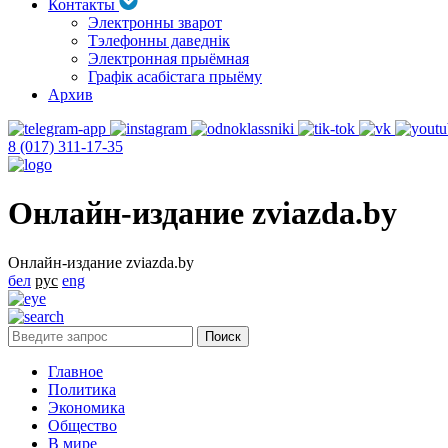
Контакты
Электронны зварот
Тэлефонны даведнік
Электронная прыёмная
Графік асабістага прыёму
Архив
8 (017) 311-17-35
Онлайн-издание zviazda.by
Онлайн-издание zviazda.by
бел
рус
eng
Главное
Политика
Экономика
Общество
В мире