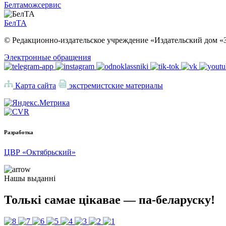
Белтаможсервис
БелТА
© Редакционно-издательское учреждение «Издательский дом «З
Электронные обращения
Карта сайта
экстремистские материалы
Разработка
ЦВР «Октябрьский»
Нашы выданні
Толькі самае цікавае — па-беларуску!