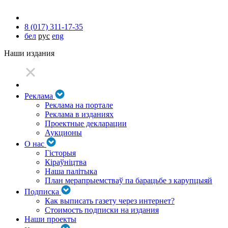
8 (017) 311-17-35
бел
рус
eng
Наши издания
Реклама
Реклама на портале
Реклама в изданиях
Проектные декларации
Аукционы
О нас
Гісторыя
Кіраўніцтва
Наша палітыка
План мерапрыемстваў па барацьбе з карупцыяй
Подписка
Как выписать газету через интернет?
Стоимость подписки на издания
Наши проекты