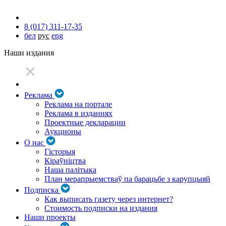
8 (017) 311-17-35
бел
рус
eng
Наши издания
Реклама
Реклама на портале
Реклама в изданиях
Проектные декларации
Аукционы
О нас
Гісторыя
Кіраўніцтва
Наша палітыка
План мерапрыемстваў па барацьбе з карупцыяй
Подписка
Как выписать газету через интернет?
Стоимость подписки на издания
Наши проекты