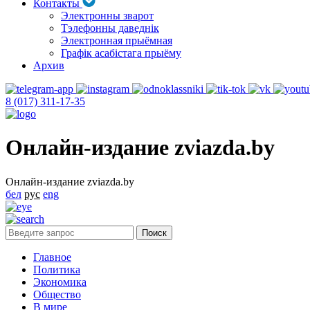
Контакты
Электронны зварот
Тэлефонны даведнік
Электронная прыёмная
Графік асабістага прыёму
Архив
8 (017) 311-17-35
Онлайн-издание zviazda.by
Онлайн-издание zviazda.by
бел
рус
eng
Главное
Политика
Экономика
Общество
В мире