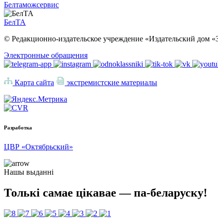
Белтаможсервис
БелТА
© Редакционно-издательское учреждение «Издательский дом «З
Электронные обращения
Карта сайта
экстремистские материалы
Разработка
ЦВР «Октябрьский»
Нашы выданні
Толькі самае цікавае — па-беларуску!