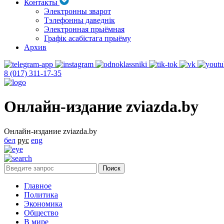
Контакты
Электронны зварот
Тэлефонны даведнік
Электронная прыёмная
Графік асабістага прыёму
Архив
8 (017) 311-17-35
Онлайн-издание zviazda.by
Онлайн-издание zviazda.by
бел
рус
eng
Главное
Политика
Экономика
Общество
В мире