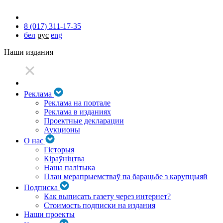
8 (017) 311-17-35
бел
рус
eng
Наши издания
Реклама
Реклама на портале
Реклама в изданиях
Проектные декларации
Аукционы
О нас
Гісторыя
Кіраўніцтва
Наша палітыка
План мерапрыемстваў па барацьбе з карупцыяй
Подписка
Как выписать газету через интернет?
Стоимость подписки на издания
Наши проекты