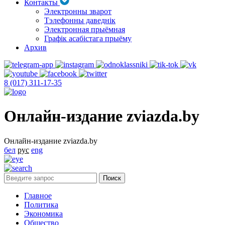
Контакты
Электронны зварот
Тэлефонны даведнік
Электронная прыёмная
Графік асабістага прыёму
Архив
8 (017) 311-17-35
Онлайн-издание zviazda.by
Онлайн-издание zviazda.by
бел
рус
eng
Главное
Политика
Экономика
Общество