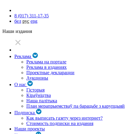
8 (017) 311-17-35
бел
рус
eng
Наши издания
Реклама
Реклама на портале
Реклама в изданиях
Проектные декларации
Аукционы
О нас
Гісторыя
Кіраўніцтва
Наша палітыка
План мерапрыемстваў па барацьбе з карупцыяй
Подписка
Как выписать газету через интернет?
Стоимость подписки на издания
Наши проекты