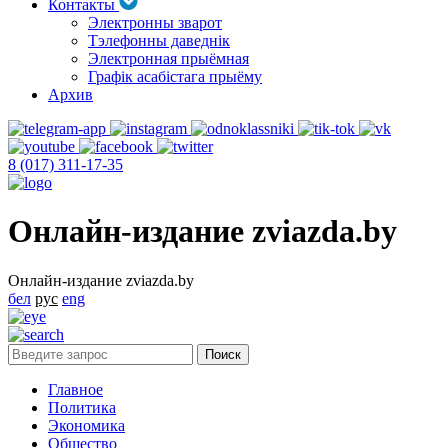
Контакты
Электронны зварот
Тэлефонны даведнік
Электронная прыёмная
Графік асабістага прыёму
Архив
8 (017) 311-17-35
Онлайн-издание zviazda.by
Онлайн-издание zviazda.by
бел
рус
eng
Главное
Политика
Экономика
Общество