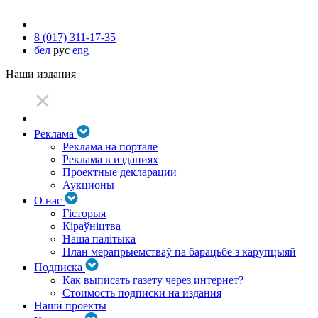
8 (017) 311-17-35
бел
рус
eng
Наши издания
Реклама
Реклама на портале
Реклама в изданиях
Проектные декларации
Аукционы
О нас
Гісторыя
Кіраўніцтва
Наша палітыка
План мерапрыемстваў па барацьбе з карупцыяй
Подписка
Как выписать газету через интернет?
Стоимость подписки на издания
Наши проекты