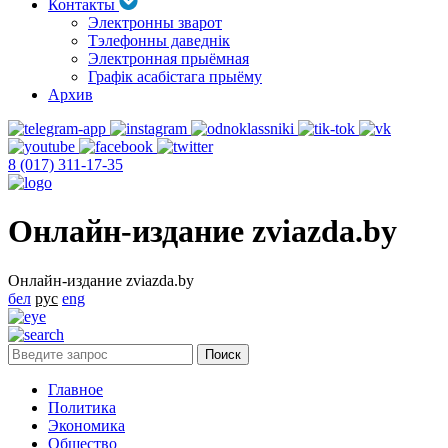
Контакты
Электронны зварот
Тэлефонны даведнік
Электронная прыёмная
Графік асабістага прыёму
Архив
8 (017) 311-17-35
Онлайн-издание zviazda.by
Онлайн-издание zviazda.by
бел
рус
eng
Главное
Политика
Экономика
Общество