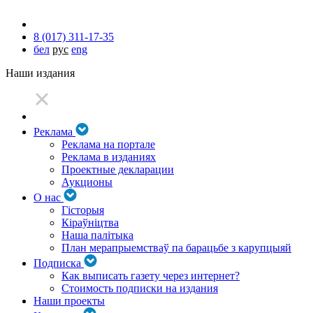
8 (017) 311-17-35
бел
рус
eng
Наши издания
Реклама
Реклама на портале
Реклама в изданиях
Проектные декларации
Аукционы
О нас
Гісторыя
Кіраўніцтва
Наша палітыка
План мерапрыемстваў па барацьбе з карупцыяй
Подписка
Как выписать газету через интернет?
Стоимость подписки на издания
Наши проекты