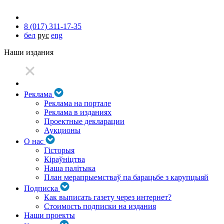
8 (017) 311-17-35
бел
рус
eng
Наши издания
Реклама
Реклама на портале
Реклама в изданиях
Проектные декларации
Аукционы
О нас
Гісторыя
Кіраўніцтва
Наша палітыка
План мерапрыемстваў па барацьбе з карупцыяй
Подписка
Как выписать газету через интернет?
Стоимость подписки на издания
Наши проекты