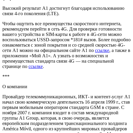
Высокий результат А1 достигнут благодаря использованию
связи 4-го поколения (LTE).
Чтобы ощутить все преимущества скоростного интернета,
рекомендуем перейти в сеть 4G. Для проверки готовности
вашего устройства и SIM-карты к работе в 4G-сети можно
воспользоваться USSD-запросом *181# вызов. Более подробно
ознакомиться с зоной покрытия и со средней скоростью 4G-
сети А1 можно на официальном сайте А1 по
ссылке
, а также в
приложении «Мой А1». А узнать о возможностях и
преимуществах стандарта связи 4G — на специальной
странице по
ссылке
.
***
О компании
Провайдер телекоммуникационных, ИКТ- и контент-услуг А1
начал свою коммерческую деятельность 16 апреля 1999 г., став
первым мобильным оператором стандарта GSM в стране. С
ноября 2007 г. компания входит в состав международной
группы A1 Group, которая, в свою очередь, является
европейским подразделением транснационального холдинга
América Móvil, одного из крупнейших мировых провайдеров