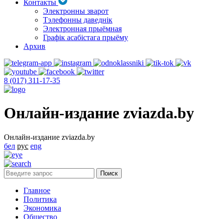
Контакты
Электронны зварот
Тэлефонны даведнік
Электронная прыёмная
Графік асабістага прыёму
Архив
8 (017) 311-17-35
Онлайн-издание zviazda.by
Онлайн-издание zviazda.by
бел
рус
eng
Главное
Политика
Экономика
Общество