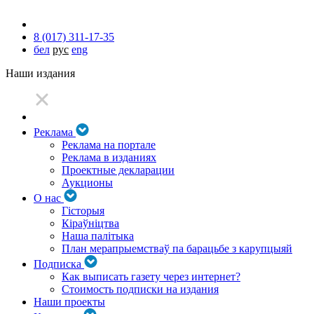
8 (017) 311-17-35
бел
рус
eng
Наши издания
Реклама
Реклама на портале
Реклама в изданиях
Проектные декларации
Аукционы
О нас
Гісторыя
Кіраўніцтва
Наша палітыка
План мерапрыемстваў па барацьбе з карупцыяй
Подписка
Как выписать газету через интернет?
Стоимость подписки на издания
Наши проекты