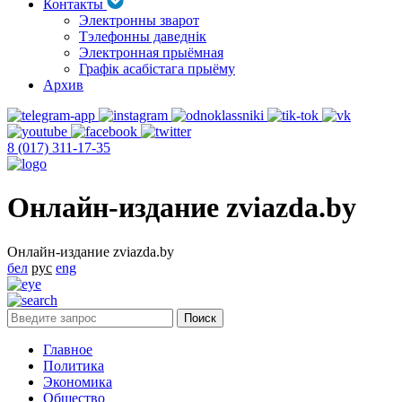
Контакты
Электронны зварот
Тэлефонны даведнік
Электронная прыёмная
Графік асабістага прыёму
Архив
8 (017) 311-17-35
Онлайн-издание zviazda.by
Онлайн-издание zviazda.by
бел
рус
eng
Главное
Политика
Экономика
Общество