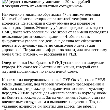
Изначально в милицию обратилась 47-летняя жительница
Минской области, которая стала жертвой телефонных
аферистов. Ее вовлекли в схему обмана под предлогом
замены домофонов. Женщину убедили продиктовать код из
СМС, после чего сообщили, что якобы от ее имени проводятся
незаконные финансовые операции. «Чтобы не стать
фигуранткой уголовного дела, она должна все сбережения
передать сотруднику расчетно-справочного центра для
„проверки“. По указанию аферистов она отдала неизвестному
более 8 тыс. рублей», — рассказали в ГУВД.
Оперативники Октябрьского РУВД установили и задержали
курьера. Им оказался 29-летний минчанин, который стал
жертвой мошенников по аналогичной схеме.
Как отметил оперуполномоченный ОУР Октябрьского РУВД
Роман Данильчик, под угрозой уголовного преследования и
обыска в квартире лжеправоохранители заставили мужчину
передать 20 тыс. рублей для «декларирования» курьеру якобы
из Комитета госконтроля. Затем минчанина убедили стать их
внештатным сотрудником и выполнять поручения. Так, по
указанию аферистов он посетил два адреса, где забрал у