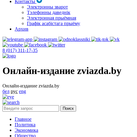
Контакты
Электронны зварот
Тэлефонны даведнік
Электронная прыёмная
Графік асабістага прыёму
Архив
8 (017) 311-17-35
Онлайн-издание zviazda.by
Онлайн-издание zviazda.by
бел
рус
eng
Главное
Политика
Экономика
Общество