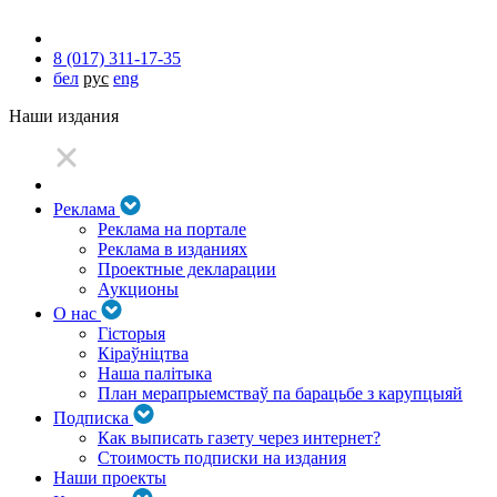
8 (017) 311-17-35
бел
рус
eng
Наши издания
Реклама
Реклама на портале
Реклама в изданиях
Проектные декларации
Аукционы
О нас
Гісторыя
Кіраўніцтва
Наша палітыка
План мерапрыемстваў па барацьбе з карупцыяй
Подписка
Как выписать газету через интернет?
Стоимость подписки на издания
Наши проекты