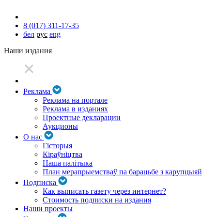
8 (017) 311-17-35
бел
рус
eng
Наши издания
Реклама
Реклама на портале
Реклама в изданиях
Проектные декларации
Аукционы
О нас
Гісторыя
Кіраўніцтва
Наша палітыка
План мерапрыемстваў па барацьбе з карупцыяй
Подписка
Как выписать газету через интернет?
Стоимость подписки на издания
Наши проекты