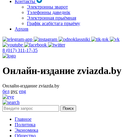
Контакты
Электронны зварот
Тэлефонны даведнік
Электронная прыёмная
Графік асабістага прыёму
Архив
8 (017) 311-17-35
Онлайн-издание zviazda.by
Онлайн-издание zviazda.by
бел
рус
eng
Главное
Политика
Экономика
Общество