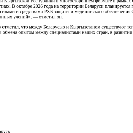
ь и Кыргызской Республики в многостороннем формате в рамках
иях. В октябре 2026 года на территории Беларуси планируется
силами и средствами РХБ защиты и медицинского обеспечения О
анных учений», — отметил он.
отметил, что между Беларусью и Кыргызстаном существуют те
 обмена опытом между специалистами наших стран, в развитии 