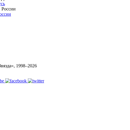
усь
России
вязда», 1998–
2026