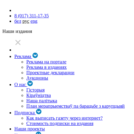
8 (017) 311-17-35
бел
рус
eng
Наши издания
Реклама
Реклама на портале
Реклама в изданиях
Проектные декларации
Аукционы
О нас
Гісторыя
Кіраўніцтва
Наша палітыка
План мерапрыемстваў па барацьбе з карупцыяй
Подписка
Как выписать газету через интернет?
Стоимость подписки на издания
Наши проекты