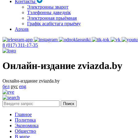
Контакты
Электронны зварот
Тэлефонны даведнік
Электронная прыёмная
Графік асабістага прыёму
Архив
8 (017) 311-17-35
Онлайн-издание zviazda.by
Онлайн-издание zviazda.by
бел
рус
eng
Главное
Политика
Экономика
Общество
В мире