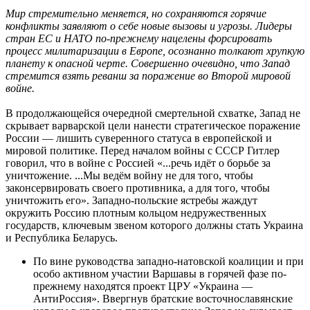
Мир стремительно меняется, но сохраняются горячие
конфликты заявляют о себе новые вызовы и угрозы. Лидеры
стран ЕС и НАТО по-прежнему нацелены форсировать
процесс милитаризации в Европе, осознанно толкают хрупкую
планету к опасной черте. Совершенно очевидно, что Запад
стремится взять реванш за поражение во Второй мировой
войне.
В продолжающейся очередной смертельной схватке, Запад не
скрывает варварской цели нанести стратегическое поражение
России — лишить суверенного статуса в европейской и
мировой политике. Перед началом войны с СССР Гитлер
говорил, что в войне с Россией «...речь идёт о борьбе за
уничтожение. ...Мы ведём войну не для того, чтобы
законсервировать своего противника, а для того, чтобы
уничтожить его». Западно-польские ястребы жаждут
окружить Россию плотным кольцом недружественных
государств, ключевым звеном которого должны стать Украина
и Республика Беларусь.
По вине руководства западно-натовской коалиции и при
особо активном участии Варшавы в горячей фазе по-
прежнему находятся проект ЦРУ «Украина —
АнтиРоссия». Ввергнув братские восточнославянские