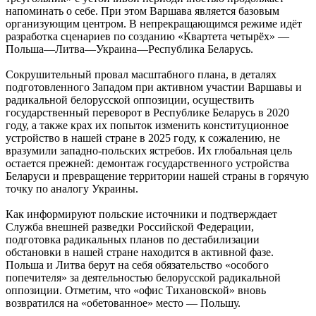
напоминать о себе. При этом Варшава является базовым
организующим центром. В непрекращающимся режиме идёт
разработка сценариев по созданию «Квартета четырёх» —
Польша—Литва—Украина—Республика Беларусь.
Сокрушительный провал масштабного плана, в деталях
подготовленного Западом при активном участии Варшавы и
радикальной белорусской оппозиции, осуществить
государственный переворот в Республике Беларусь в 2020
году, а также крах их попыток изменить конституционное
устройство в нашей стране в 2025 году, к сожалению, не
вразумили западно-польских ястребов. Их глобальная цель
остается прежней: демонтаж государственного устройства
Беларуси и превращение территории нашей страны в горячую
точку по аналогу Украины.
Как информируют польские источники и подтверждает
Служба внешней разведки Российской Федерации,
подготовка радикальных планов по дестабилизации
обстановки в нашей стране находится в активной фазе.
Польша и Литва берут на себя обязательство «особого
попечителя» за деятельностью белорусской радикальной
оппозиции. Отметим, что «офис Тихановской» вновь
возвратился на «обетованное» место — Польшу.