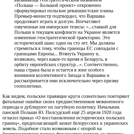
«Польша — Большой проект» откровенно
сформулировал польские реваншистские планы.
Премьер-министр подтвердил, что Варшава
продолжает играть в долгую. Впечатляют
озвученные им имперские тезисы: «...ставкой для
Польши в текущем конфликте на Украине является
изменение геостратегической траектории. Это
исторический шанс один на сто лет. Мы должны
стремиться к тому, чтобы границы ЕС совпадали с
границами Европы... Втянуть Украину и,
возможно, через какое-то время и Беларусь, в
орбиту европейских структур...». Соответственно,
наша страна была и остается в зоне особого
внимания коллективного Запада и Варшавы и
рассматривается ими исключительно через призму
геополитики.
Как видим, польские правящие круги сознательно повторяют
фатальные ошибки своих предшественников межвоенного
периода и дублируют их пагубную политику. Начальник
панской Польши Ю. Пилсудский ещё 25 апреля 1920 года
огласил приказ «О восстановлении исторических польских
границ», предполагающий захват белорусских и украинских
земель. Подобное стало возможным с опорой на
беспрецедентную военно-финансовую помощь со стороны