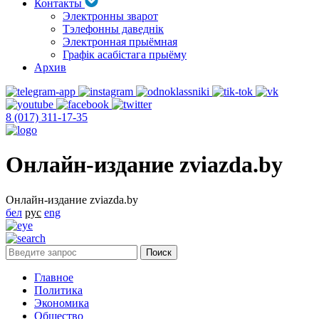
Контакты
Электронны зварот
Тэлефонны даведнік
Электронная прыёмная
Графік асабістага прыёму
Архив
8 (017) 311-17-35
Онлайн-издание zviazda.by
Онлайн-издание zviazda.by
бел
рус
eng
Главное
Политика
Экономика
Общество