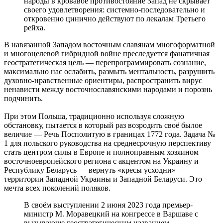
народы в кровавое противостояние Запад не скрывает
своего удовлетворения: системно-последовательно и
откровенно цинично действуют по лекалам Третьего
рейха.
В навязанной Западом восточным славянам многоформатной
и многоцелевой гибридной войне преследуется фанатичная
геостратегическая цель — перепрограммировать сознание,
максимально нас ослабить, размыть ментальность, разрушить
духовно-нравственные ориентиры, распространить вирус
ненависти между восточнославянскими народами и порознь
подчинить.
При этом Польша, традиционно используя сложную
обстановку, пытается в который раз возродить своё былое
величие — Речь Посполитую в границах 1772 года. Задача №
1 для польского руководства на среднесрочную перспективу
стать центром силы в Европе и полноправным хозяином
восточноевропейского региона с акцентом на Украину и
Республику Беларусь — вернуть «кресы усходни» —
территории Западной Украины и Западной Беларуси. Это
мечта всех поколений поляков.
В своём выступлении 2 июня 2023 года премьер-
министр М. Моравецкий на конгрессе в Варшаве с
вызывающе геостратегическим названием