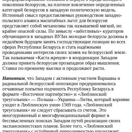
поколения белорусов, на плотное вовлечение определенных
категорий белорусов в западную политическую модель.
Истинный смысл предоставляемых руководством западно-
польского альянса масштабных льгот для белорусов
представляет собой механизмы так называемой мягкой, но
крайне опасной силы. По замыслу «заботливых» кураторов
обучающиеся в западных ВУЗах молодые белорусы должны в
недалёком будущем занять господствующие позиции во всех
сферах Республики Беларусь и стать надёжными
проводниками интересов своих хозяев на белорусской земле.
Так называемая «Каста жрецов» в координации Западом
должна привить белорусам прозападное образ мышления.
Ставки по-прежнему высоки и продолжают расти.
Напомним
, что Западом с активным участием Варшавы и
радикальной белорусской оппозиции предпринимались
отчаянные попытки подчинить Республику Беларусь в
формате «Восточное партнёрство» и «Люблинский
треугольник» — Польша—Украина—Литва, который корнями
уходит в Люблинскую унию 1569 года. «Люблинский
треугольник» не следует сбрасывать со счетов. Это
многоуровневый и многофункциональный формат в
бессмысленных поисках Западом путей реализации своих
экспансионистских планов. Более того, «Люблинский
треугольник» с устойчивой периодичностью продолжает