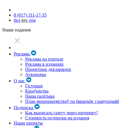
8 (017) 311-17-35
бел
рус
eng
Наши издания
Реклама
Реклама на портале
Реклама в изданиях
Проектные декларации
Аукционы
О нас
Гісторыя
Кіраўніцтва
Наша палітыка
План мерапрыемстваў па барацьбе з карупцыяй
Подписка
Как выписать газету через интернет?
Стоимость подписки на издания
Наши проекты