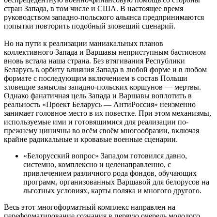
стран Запада, в том числе и США. В настоящее время
руководством западно-польского альянса предпринимаются
попытки повторить подобный зловещий сценарий.
Но на пути к реализации маниакальных планов
коллективного Запада и Варшавы неприступным бастионом
вновь встала наша страна. Без втягивания Республики
Беларусь в орбиту влияния Запада в любой форме и в любом
формате с последующим включением в состав Польши
зловещие замыслы западно-польских коршунов — мертвы.
Однако фанатичная цель Запада и Варшавы воплотить в
реальность «Проект Беларусь — АнтиРоссия» неизменно
занимает головное место в их повестке. При этом механизмы,
используемые ими и готовящимися для реализации по-
прежнему циничны во всём своём многообразии, включая
крайне радикальные и кровавые военные сценарии.
«Белорусский вопрос» Западом готовился давно,
системно, комплексно и целенаправленно, с
привлечением различного рода фондов, обучающих
программ, организованных Варшавой для белорусов на
льготных условиях, карты поляка и многого другого.
Весь этот многоформатный комплекс направлен на
переформатирование сознания в первую очередь молодого