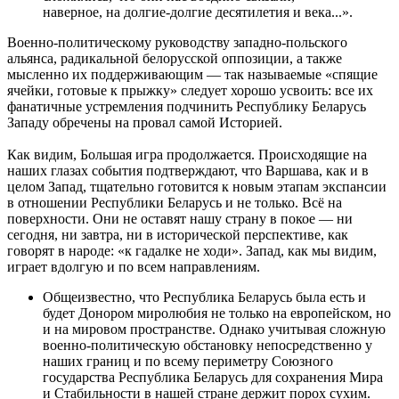
наверное, на долгие-долгие десятилетия и века...».
Военно-политическому руководству западно-польского
альянса, радикальной белорусской оппозиции, а также
мысленно их поддерживающим — так называемые «спящие
ячейки, готовые к прыжку» следует хорошо усвоить: все их
фанатичные устремления подчинить Республику Беларусь
Западу обречены на провал самой Историей.
Как видим, Большая игра продолжается. Происходящие на
наших глазах события подтверждают, что Варшава, как и в
целом Запад, тщательно готовится к новым этапам экспансии
в отношении Республики Беларусь и не только. Всё на
поверхности. Они не оставят нашу страну в покое — ни
сегодня, ни завтра, ни в исторической перспективе, как
говорят в народе: «к гадалке не ходи». Запад, как мы видим,
играет вдолгую и по всем направлениям.
Общеизвестно, что Республика Беларусь была есть и
будет Донором миролюбия не только на европейском, но
и на мировом пространстве. Однако учитывая сложную
военно-политическую обстановку непосредственно у
наших границ и по всему периметру Союзного
государства Республика Беларусь для сохранения Мира
и Стабильности в нашей стране держит порох сухим.