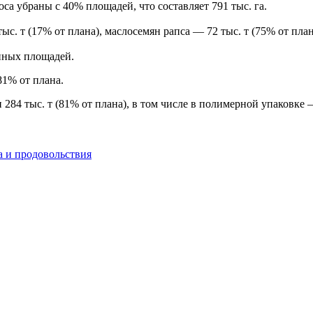
са убраны с 40% площадей, что составляет 791 тыс. га.
ыс. т (17% от плана), маслосемян рапса — 72 тыс. т (75% от план
анных площадей.
81% от плана.
 284 тыс. т (81% от плана), в том числе в полимерной упаковке —
.
а и продовольствия