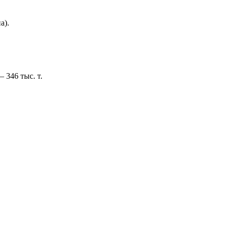
а).
 346 тыс. т.