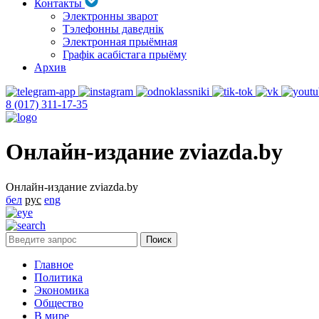
Контакты
Электронны зварот
Тэлефонны даведнік
Электронная прыёмная
Графік асабістага прыёму
Архив
8 (017) 311-17-35
Онлайн-издание zviazda.by
Онлайн-издание zviazda.by
бел
рус
eng
Главное
Политика
Экономика
Общество
В мире