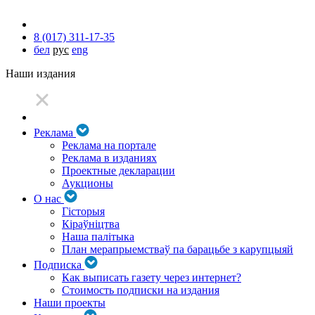
8 (017) 311-17-35
бел
рус
eng
Наши издания
Реклама
Реклама на портале
Реклама в изданиях
Проектные декларации
Аукционы
О нас
Гісторыя
Кіраўніцтва
Наша палітыка
План мерапрыемстваў па барацьбе з карупцыяй
Подписка
Как выписать газету через интернет?
Стоимость подписки на издания
Наши проекты