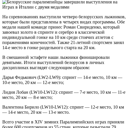
На соревнованиях выступили четверо белорусских лыжников,
которые были представлены в четырех видах программы. Обе
медали нашей команде принес Роман Свириденко, который
завоевал золото в спринте и серебро в классической
индивидуальной гонке на 10 км среди стоячих атлетов с
поражениями конечностей. Также 21-летний спортсмен занял
14-е место в гонке раздельного старта на 20 км.
В смешанной эстафете наши лыжники финишировали
девятыми. Итоги выступлений белорусов в личных
дисциплинах выглядят следующим образом:
Дарья Федькович (LW2-LW9): спринт — 14-е место, 10 км —
10-е место, 20 км — 12-е место;
Лидия Лобан (LW10-LW12): спринт — 7-е место, 10 км — 11-е
место, 20 км — 8-е место;
Валентина Бирило (LW10-LW12): спринт — 12-е место, 10 км
— 14-е место, 20 км — 13-е место.
Всего участие в XIV зимних Паралимпийских играх приняли
более 600 спортсменов из 55 стран, которые разыграли 79