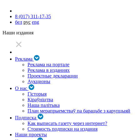
8 (017) 311-17-35
бел
рус
eng
Наши издания
Реклама
Реклама на портале
Реклама в изданиях
Проектные декларации
Аукционы
О нас
Гісторыя
Кіраўніцтва
Наша палітыка
План мерапрыемстваў па барацьбе з карупцыяй
Подписка
Как выписать газету через интернет?
Стоимость подписки на издания
Наши проекты