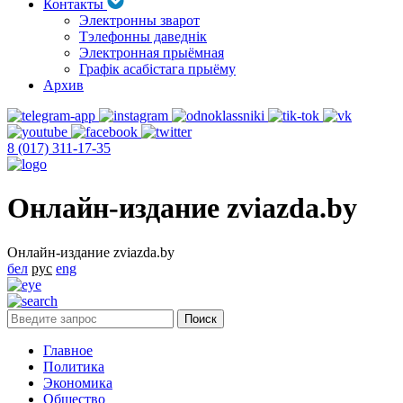
Контакты
Электронны зварот
Тэлефонны даведнік
Электронная прыёмная
Графік асабістага прыёму
Архив
8 (017) 311-17-35
Онлайн-издание zviazda.by
Онлайн-издание zviazda.by
бел
рус
eng
Главное
Политика
Экономика
Общество