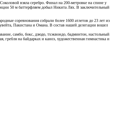
околовой взяла серебро. Финал на 200-метровке на спине у
анции 50 м баттерфляем добыл Никита Лях. В заключительный
одные соревнования собрали более 1600 атлетов до 23 лет из
увейта, Пакистана и Омана. В состав нашей делегации вошел
вание, самбо, бокс, дзюдо, тхэквондо, бадминтон, настольный
кая, гребля на байдарках и каноэ, художественная гимнастика и