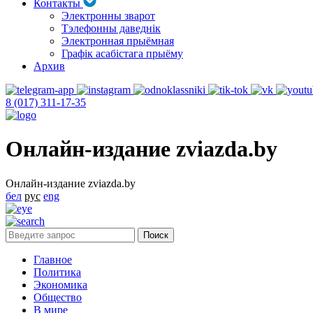
Контакты
Электронны зварот
Тэлефонны даведнік
Электронная прыёмная
Графік асабістага прыёму
Архив
8 (017) 311-17-35
Онлайн-издание zviazda.by
Онлайн-издание zviazda.by
бел
рус
eng
Главное
Политика
Экономика
Общество
В мире