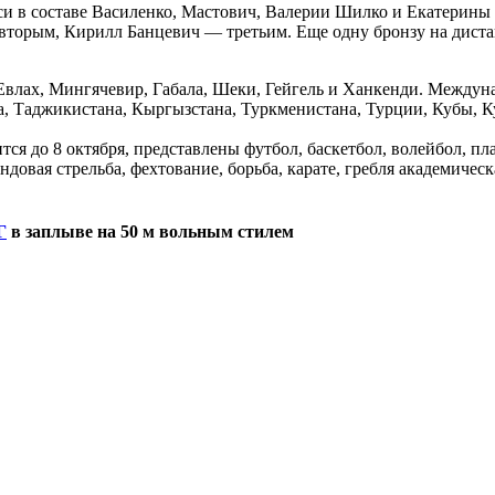
и в составе Василенко, Мастович, Валерии Шилко и Екатерины С
 вторым, Кирилл Банцевич — третьим. Еще одну бронзу на дист
влах, Мингячевир, Габала, Шеки, Гейгель и Ханкенди. Междунар
на, Таджикистана, Кыргызстана, Туркменистана, Турции, Кубы, К
я до 8 октября, представлены футбол, баскетбол, волейбол, пла
ендовая стрельба, фехтование, борьба, карате, гребля академичес
Г
в заплыве на 50 м вольным стилем