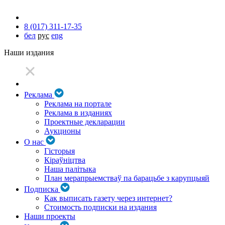
8 (017) 311-17-35
бел
рус
eng
Наши издания
Реклама
Реклама на портале
Реклама в изданиях
Проектные декларации
Аукционы
О нас
Гісторыя
Кіраўніцтва
Наша палітыка
План мерапрыемстваў па барацьбе з карупцыяй
Подписка
Как выписать газету через интернет?
Стоимость подписки на издания
Наши проекты