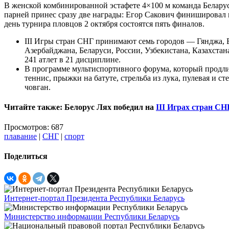
В женской комбинированной эстафете 4×100 м команда Беларус
парней принес сразу две награды: Егор Сакович финишировал
день турнира пловцов 2 октября состоятся пять финалов.
III Игры стран СНГ принимают семь городов — Гянджа, Е
Азербайджана, Беларуси, России, Узбекистана, Казахста
241 атлет в 21 дисциплине.
В программе мультиспортивного форума, который продлитс
теннис, прыжки на батуте, стрельба из лука, пулевая и ст
човган.
Читайте также: Белорус Лях победил на
III Играх стран СН
Просмотров: 687
плавание
|
СНГ
|
спорт
Поделиться
Интернет-портал Президента Республики Беларусь
Министерство информации Республики Беларусь