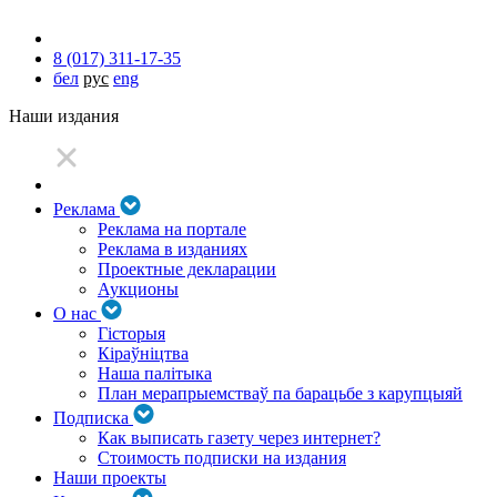
8 (017) 311-17-35
бел
рус
eng
Наши издания
Реклама
Реклама на портале
Реклама в изданиях
Проектные декларации
Аукционы
О нас
Гісторыя
Кіраўніцтва
Наша палітыка
План мерапрыемстваў па барацьбе з карупцыяй
Подписка
Как выписать газету через интернет?
Стоимость подписки на издания
Наши проекты