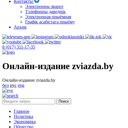
Контакты
Электронны зварот
Тэлефонны даведнік
Электронная прыёмная
Графік асабістага прыёму
Архив
8 (017) 311-17-35
Онлайн-издание zviazda.by
Онлайн-издание zviazda.by
бел
рус
eng
Главное
Политика
Экономика
Общество