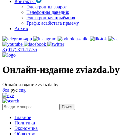
Контакты
Электронны зварот
Тэлефонны даведнік
Электронная прыёмная
Графік асабістага прыёму
Архив
8 (017) 311-17-35
Онлайн-издание zviazda.by
Онлайн-издание zviazda.by
бел
рус
eng
Главное
Политика
Экономика
Общество