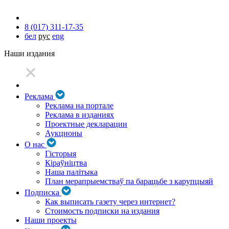
8 (017) 311-17-35
бел
рус
eng
Наши издания
Реклама
Реклама на портале
Реклама в изданиях
Проектные декларации
Аукционы
О нас
Гісторыя
Кіраўніцтва
Наша палітыка
План мерапрыемстваў па барацьбе з карупцыяй
Подписка
Как выписать газету через интернет?
Стоимость подписки на издания
Наши проекты