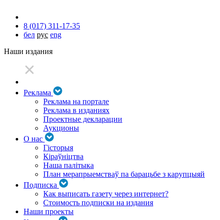
8 (017) 311-17-35
бел
рус
eng
Наши издания
Реклама
Реклама на портале
Реклама в изданиях
Проектные декларации
Аукционы
О нас
Гісторыя
Кіраўніцтва
Наша палітыка
План мерапрыемстваў па барацьбе з карупцыяй
Подписка
Как выписать газету через интернет?
Стоимость подписки на издания
Наши проекты