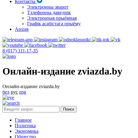
Контакты
Электронны зварот
Тэлефонны даведнік
Электронная прыёмная
Графік асабістага прыёму
Архив
8 (017) 311-17-35
Онлайн-издание zviazda.by
Онлайн-издание zviazda.by
бел
рус
eng
Главное
Политика
Экономика
Общество