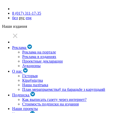
8 (017) 311-17-35
бел
рус
eng
Наши издания
Реклама
Реклама на портале
Реклама в изданиях
Проектные декларации
Аукционы
О нас
Гісторыя
Кіраўніцтва
Наша палітыка
План мерапрыемстваў па барацьбе з карупцыяй
Подписка
Как выписать газету через интернет?
Стоимость подписки на издания
Наши проекты