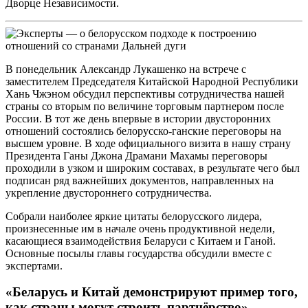
Дворце Независимости.
В понедельник Александр Лукашенко на встрече с
заместителем Председателя Китайской Народной Республики
Хань Чжэном обсудил перспективы сотрудничества нашей
страны со вторым по величине торговым партнером после
России. В тот же день впервые в истории двусторонних
отношений состоялись белорусско-ганские переговоры на
высшем уровне. В ходе официального визита в нашу страну
Президента Ганы Джона Драмани Махамы переговоры
проходили в узком и широким составах, в результате чего был
подписан ряд важнейших документов, направленных на
укрепление двустороннего сотрудничества.
Собрали наиболее яркие цитаты белорусского лидера,
произнесенные им в начале очень продуктивной недели,
касающиеся взаимодействия Беларуси с Китаем и Ганой.
Основные посылы главы государства обсудили вместе с
экспертами.
«Беларусь и Китай демонстрируют пример того,
как страны могут строить партнёрство»