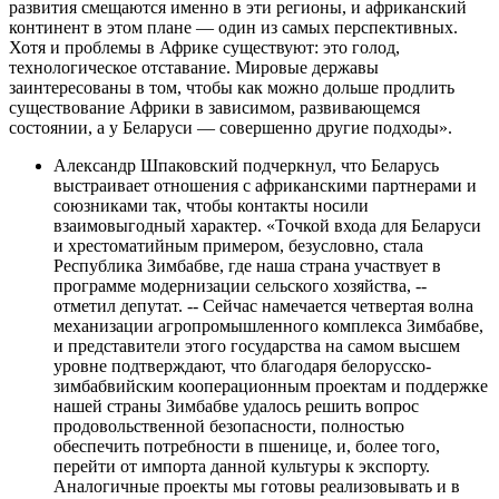
развития смещаются именно в эти регионы, и африканский
континент в этом плане — один из самых перспективных.
Хотя и проблемы в Африке существуют: это голод,
технологическое отставание. Мировые державы
заинтересованы в том, чтобы как можно дольше продлить
существование Африки в зависимом, развивающемся
состоянии, а у Беларуси — совершенно другие подходы».
Александр Шпаковский подчеркнул, что Беларусь
выстраивает отношения с африканскими партнерами и
союзниками так, чтобы контакты носили
взаимовыгодный характер. «Точкой входа для Беларуси
и хрестоматийным примером, безусловно, стала
Республика Зимбабве, где наша страна участвует в
программе модернизации сельского хозяйства, --
отметил депутат. -- Сейчас намечается четвертая волна
механизации агропромышленного комплекса Зимбабве,
и представители этого государства на самом высшем
уровне подтверждают, что благодаря белорусско-
зимбабвийским кооперационным проектам и поддержке
нашей страны Зимбабве удалось решить вопрос
продовольственной безопасности, полностью
обеспечить потребности в пшенице, и, более того,
перейти от импорта данной культуры к экспорту.
Аналогичные проекты мы готовы реализовывать и в