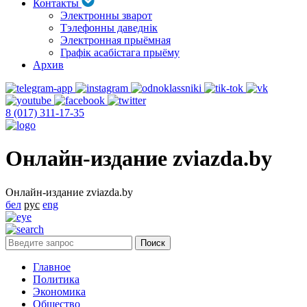
Контакты
Электронны зварот
Тэлефонны даведнік
Электронная прыёмная
Графік асабістага прыёму
Архив
8 (017) 311-17-35
Онлайн-издание zviazda.by
Онлайн-издание zviazda.by
бел
рус
eng
Главное
Политика
Экономика
Общество