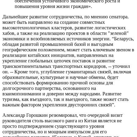
обеспечения устойчивого экономического роста и
повышения уровня жизни граждан».
Дальнейшее развитие сотрудничества, по мнению сенатора.
может быть направлено на создание совместных
высокотехнологичных кластеров, развитие логистических
хабов, а также на реализацию проектов в области "зеленой"
экономики и возобновляемых источников энергии. “Беларусь,
обладая развитой промышленной базой и выгодным
географическим положением, может стать ключевым звеном в
реализации китайских инициатив, направленных на
укрепление глобальных цепочек поставок и развитие
трансконтинентальных транспортных коридоров, -- уточнил
он. -- Кроме того, углубление гуманитарных связей, включая
образовательные, культурные и научные обмены, будет
способствовать формированию прочной основы для
долгосрочного партнерства, основанного на
взаимопонимании и доверии между народами. Развитие
туризма, как въездного, так и выездного, также может стать
важным фактором укрепления двусторонних связей”.
Александр Горошкин резюмировал, что очередной визит
руководителя столь высокого ранга из Китая является не
просто подтверждением существующего уровня
сотрудничества, но и мощным импульсом для его