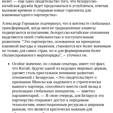
визит — еще одно свидетельство того, что белорусско-
китайская дружба будет продолжаться и углубляться, отвечая
вызовам времени и открывая новые горизонты для
взаимовыгодного партнерства».
Александр Горошкин подчеркнул, что в контексте глобальных
трансформаций, когда многие традиционные альянсы
подвергаются испытаниям, белорусско-китайские отношения
выделяются своей стабильностью и поступательным
развитием. “Это партнерство, основанное на принципах
взаимной выгоды и уважения, становится все более значимым
не только для самих стран, но и для формирования более
сбалансированного миропорядка”, -- уточнил он.
Особое значение, по словам сенатора, имеет тот факт,
что Китай, будучи одной из ведущих мировых держав,
уделяет столь пристальное внимание развитию
отношений с Беларусью. «Это свидетельствует о
признании Минска как надежного и стратегически
важного партнера, способного внести свой вклад в
реализацию глобальных инициатив, — заметил
парламентарий. — В свою очередь, для Беларуси это
партнерство открывает доступ к передовым
технологиям, инвестиционным ресурсам и широким
рынкам, что является критически важным для