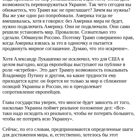
возможность перевооружиться Украине. Так чего сегодня вы
обижаетесь, что Трамп вас не приглашает? Зачем вы нужны?
Вы же уже один раз попробовали. Америка тогда не
вмешивалась, хотя я говорил: без Америки мира не будет,
нужно подключить Америку. Они не подключали. Они сами
решили установить мир. Провалили. Сознательно это
сделали. Обманули Россию. Поэтому Трамп совершенно прав,
когда Америка взялась за это в одиночку и пытается
продвинуть мирное соглашение. Думаю, что это искренне».
Хотя Александр Лукашенко не исключил, что для США в
целом выгодно, когда европейцы выступают на публике в
роли «ястребов». Это дает Трампу возможность показывать
Владимиру Путину и другим, на какие трудности ему
приходится идти: он борется не только за мир и сближение
позиций Украины и России, но и преодолевает
сопротивление европейцев.
Глава государства уверен, что многое будет зависеть от того,
насколько Украина поймет реальное положение дел: «Все-
таки надо исходить из реального, чтобы не потерять большего,
чтобы не потерять всю Украину».
Сейчас, по его словам, предпринимаются определенные шаги
для достижения мира, и, естественно, хотелось бы этот