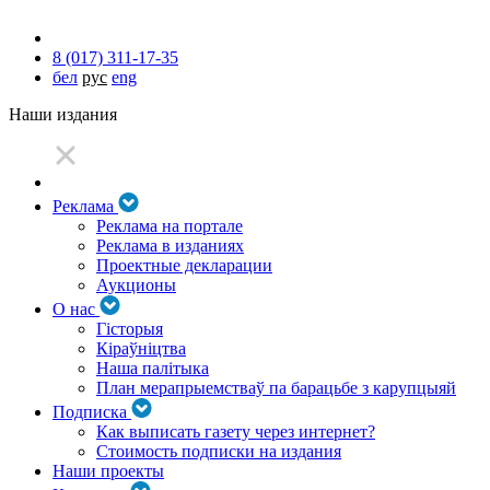
8 (017) 311-17-35
бел
рус
eng
Наши издания
Реклама
Реклама на портале
Реклама в изданиях
Проектные декларации
Аукционы
О нас
Гісторыя
Кіраўніцтва
Наша палітыка
План мерапрыемстваў па барацьбе з карупцыяй
Подписка
Как выписать газету через интернет?
Стоимость подписки на издания
Наши проекты