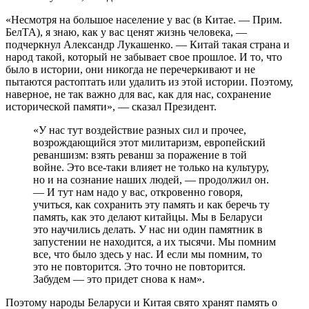
«Несмотря на большое население у вас (в Китае. — Прим.
БелТА), я знаю, как у вас ценят жизнь человека, —
подчеркнул Александр Лукашенко. — Китай такая страна и
народ такой, который не забывает свое прошлое. И то, что
было в истории, они никогда не перечеркивают и не
пытаются растоптать или удалить из этой истории. Поэтому,
наверное, не так важно для вас, как для нас, сохранение
исторической памяти», — сказал Президент.
«У нас тут воздействие разных сил и прочее,
возрождающийся этот милитаризм, европейский
реваншизм: взять реванш за поражение в той
войне. Это все-таки влияет не только на культуру,
но и на сознание наших людей, — продолжил он.
— И тут нам надо у вас, откровенно говоря,
учиться, как сохранить эту память и как беречь ту
память, как это делают китайцы. Мы в Беларуси
это научились делать. У нас ни один памятник в
запустении не находится, а их тысячи. Мы помним
все, что было здесь у нас. И если мы помним, то
это не повторится. Это точно не повторится.
Забудем — это придет снова к нам».
Поэтому народы Беларуси и Китая свято хранят память о