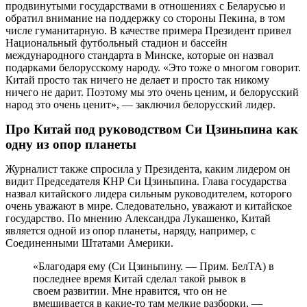
продвинутыми государствами в отношениях с Беларусью и
обратил внимание на поддержку со стороны Пекина, в том
числе гуманитарную. В качестве примера Президент привел
Национальный футбольный стадион и бассейн
международного стандарта в Минске, которые он назвал
подарками белорусскому народу. «Это тоже о многом говорит.
Китай просто так ничего не делает и просто так никому
ничего не дарит. Поэтому мы это очень ценим, и белорусский
народ это очень ценит», — заключил белорусский лидер.
Про Китай под руководством Си Цзиньпина как
одну из опор планеты
Журналист также спросила у Президента, каким лидером он
видит Председателя КНР Си Цзиньпина. Глава государства
назвал китайского лидера сильным руководителем, которого
очень уважают в мире. Следовательно, уважают и китайское
государство. По мнению Александра Лукашенко, Китай
является одной из опор планеты, наряду, например, с
Соединенными Штатами Америки.
«Благодаря ему (Си Цзиньпину. — Прим. БелТА) в
последнее время Китай сделал такой рывок в
своем развитии. Мне нравится, что он не
вмешивается в какие-то там мелкие разборки, —