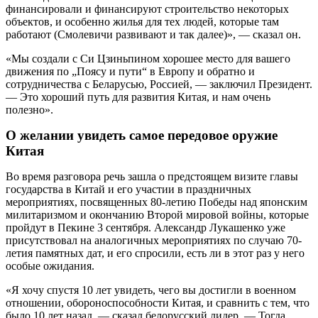
финансировали и финансируют строительство некоторых
объектов, и особенно жилья для тех людей, которые там
работают (Смолевичи развивают и так далее)», — сказал он.
«Мы создали с Си Цзиньпином хорошее место для вашего
движения по „Поясу и пути“ в Европу и обратно и
сотрудничества с Беларусью, Россией, — заключил Президент.
— Это хороший путь для развития Китая, и нам очень
полезно».
О желании увидеть самое передовое оружие
Китая
Во время разговора речь зашла о предстоящем визите главы
государства в Китай и его участии в праздничных
мероприятиях, посвященных 80-летию Победы над японским
милитаризмом и окончанию Второй мировой войны, которые
пройдут в Пекине 3 сентября. Александр Лукашенко уже
присутствовал на аналогичных мероприятиях по случаю 70-
летия памятных дат, и его спросили, есть ли в этот раз у него
особые ожидания.
«Я хочу спустя 10 лет увидеть, чего вы достигли в военном
отношении, обороноспособности Китая, и сравнить с тем, что
было 10 лет назад, — сказал белорусский лидер. — Тогда