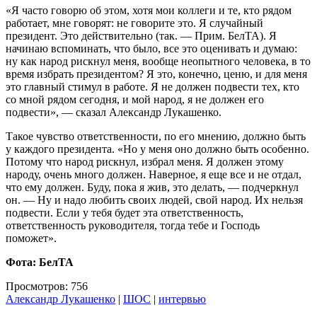
«Я часто говорю об этом, хотя мои коллеги и те, кто рядом
работает, мне говорят: не говорите это. Я случайный
президент. Это действительно (так. — Прим. БелТА). Я
начинаю вспоминать, что было, все это оценивать и думаю:
ну как народ рискнул меня, вообще неопытного человека, в то
время избрать президентом? Я это, конечно, ценю, и для меня
это главный стимул в работе. Я не должен подвести тех, кто
со мной рядом сегодня, и мой народ, я не должен его
подвести», — сказал Александр Лукашенко.
Такое чувство ответственности, по его мнению, должно быть
у каждого президента. «Но у меня оно должно быть особенно.
Потому что народ рискнул, избрал меня. Я должен этому
народу, очень много должен. Наверное, я еще все и не отдал,
что ему должен. Буду, пока я жив, это делать, — подчеркнул
он. — Ну и надо любить своих людей, свой народ. Их нельзя
подвести. Если у тебя будет эта ответственность,
ответственность руководителя, тогда тебе и Господь
поможет».
Фота: БелТА
Просмотров: 756
Александр Лукашенко
|
ШОС
|
интервью