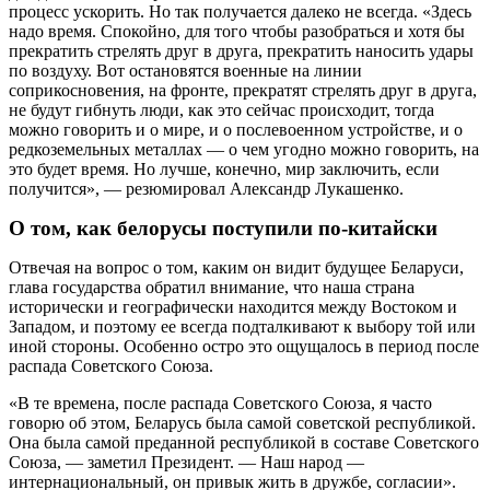
процесс ускорить. Но так получается далеко не всегда. «Здесь
надо время. Спокойно, для того чтобы разобраться и хотя бы
прекратить стрелять друг в друга, прекратить наносить удары
по воздуху. Вот остановятся военные на линии
соприкосновения, на фронте, прекратят стрелять друг в друга,
не будут гибнуть люди, как это сейчас происходит, тогда
можно говорить и о мире, и о послевоенном устройстве, и о
редкоземельных металлах — о чем угодно можно говорить, на
это будет время. Но лучше, конечно, мир заключить, если
получится», — резюмировал Александр Лукашенко.
О том, как белорусы поступили по-китайски
Отвечая на вопрос о том, каким он видит будущее Беларуси,
глава государства обратил внимание, что наша страна
исторически и географически находится между Востоком и
Западом, и поэтому ее всегда подталкивают к выбору той или
иной стороны. Особенно остро это ощущалось в период после
распада Советского Союза.
«В те времена, после распада Советского Союза, я часто
говорю об этом, Беларусь была самой советской республикой.
Она была самой преданной республикой в составе Советского
Союза, — заметил Президент. — Наш народ —
интернациональный, он привык жить в дружбе, согласии».