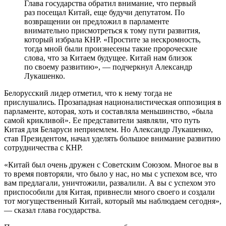
Глава государства обратил внимание, что первый
раз посещал Китай, еще будучи депутатом. По
возвращении он предложил в парламенте
внимательно присмотреться к тому пути развития,
который избрала КНР. «Простите за нескромность,
тогда мной были произнесены такие пророческие
слова, что за Китаем будущее. Китай нам близок
по своему развитию», — подчеркнул Александр
Лукашенко.
Белорусский лидер отметил, что к нему тогда не
прислушались. Прозападная националистическая оппозиция в
парламенте, которая, хоть и составляла меньшинство, «была
самой крикливой». Ее представители заявляли, что путь
Китая для Беларуси неприемлем. Но Александр Лукашенко,
став Президентом, начал уделять большое внимание развитию
сотрудничества с КНР.
«Китай был очень дружен с Советским Союзом. Многое вы в
то время повторяли, что было у нас, но мы с успехом все, что
вам предлагали, уничтожили, развалили. А вы с успехом это
приспособили для Китая, привнесли много своего и создали
тот могущественный Китай, который мы наблюдаем сегодня»,
— сказал глава государства.