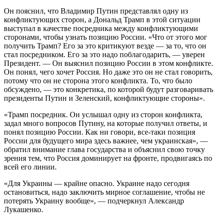
Он пояснил, что Владимир Путин представлял одну из
конфликтующих сторон, а Дональд Трамп в этой ситуации
выступал в качестве посредника между конфликтующими
сторонами, чтобы узнать позицию России. «Что от этого мог
получить Трамп? Его за это критикуют везде — за то, что он
стал посредником. Его за это надо поблагодарить, — уверен
Президент. — Он выяснил позицию России в этом конфликте.
Он понял, чего хочет Россия. Но даже это он не стал говорить,
потому что он не сторона этого конфликта. То, что было
обсуждено, — это конкретика, по которой будут разговаривать
президенты Путин и Зеленский, конфликтующие стороны».
«Трамп посредник. Он услышал одну из сторон конфликта,
задал много вопросов Путину, на которые получил ответы, и
понял позицию России. Как ни говори, все-таки позиция
России для будущего мира здесь важнее, чем украинская», —
обратил внимание глава государства и объяснил свою точку
зрения тем, что Россия доминирует на фронте, продвигаясь по
всей его линии.
«Для Украины — крайне опасно. Украине надо сегодня
остановиться, надо заключить мирное соглашение, чтобы не
потерять Украину вообще», — подчеркнул Александр
Лукашенко.