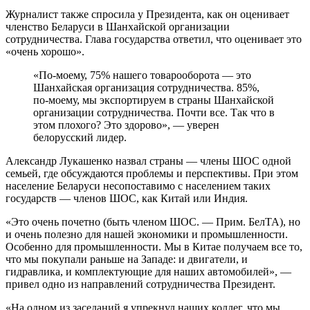
Журналист также спросила у Президента, как он оценивает
членство Беларуси в Шанхайской организации
сотрудничества. Глава государства ответил, что оценивает это
«очень хорошо».
«По-моему, 75% нашего товарооборота — это
Шанхайская организация сотрудничества. 85%,
по-моему, мы экспортируем в страны Шанхайской
организации сотрудничества. Почти все. Так что в
этом плохого? Это здорово», — уверен
белорусский лидер.
Александр Лукашенко назвал страны — члены ШОС одной
семьей, где обсуждаются проблемы и перспективы. При этом
население Беларуси несопоставимо с населением таких
государств — членов ШОС, как Китай или Индия.
«Это очень почетно (быть членом ШОС. — Прим. БелТА), но
и очень полезно для нашей экономики и промышленности.
Особенно для промышленности. Мы в Китае получаем все то,
что мы покупали раньше на Западе: и двигатели, и
гидравлика, и комплектующие для наших автомобилей», —
привел одно из направлений сотрудничества Президент.
«На одном из заседаний я упрекнул наших коллег, что мы