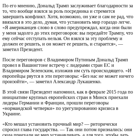
По его мнению, Дональд Трамп заслуживает благодарности за
то, что вообще взялся за роль посредника и стремится
завершить конфликт. Хотя, возможно, он уже и сам не рад, что
ввязался в это дело, думая, что установить мир гораздо легче.
«Я американцев слово в слово предупреждал, когда они были
у меня задолго до этих переговоров: вы передайте Трампу, что
ему сейчас отступать нельзя. Он взялся за эту проблему и
должен ее решить, и он может ее решить, и старается», —
заметил Президент.
После переговоров с Владимиром Путиным Дональд Трамп
провел в Вашингтоне встречу с лидерами стран ЕС и
Владимиром Зеленским, изложив им суть происходящего. «И
европейцы рвутся в эти переговоры: «Без нас не может ничего
произойти», — заметил Александр Лукашенко.
В этой связи Президент напомнил, как в феврале 2015 года по
инициативе крупных европейских стран в Минск приехали
лидеры Германии и Франции, прошли переговоры
«нормандской четверки» по урегулированию кризиса в
Украине.
«Кто мешал установить прочный мир? — риторически
спросил глава государства. — Так они потом признались: они
сюда приехали не мир устанавливать, а для того, чтобы дать