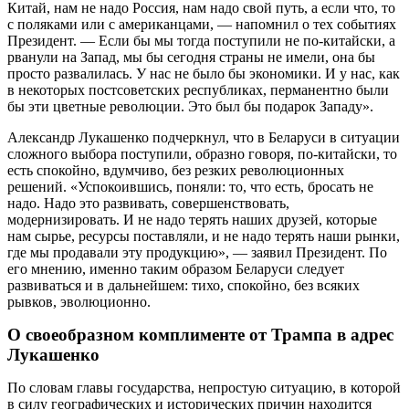
Китай, нам не надо Россия, нам надо свой путь, а если что, то
с поляками или с американцами, — напомнил о тех событиях
Президент. — Если бы мы тогда поступили не по-китайски, а
рванули на Запад, мы бы сегодня страны не имели, она бы
просто развалилась. У нас не было бы экономики. И у нас, как
в некоторых постсоветских республиках, перманентно были
бы эти цветные революции. Это был бы подарок Западу».
Александр Лукашенко подчеркнул, что в Беларуси в ситуации
сложного выбора поступили, образно говоря, по-китайски, то
есть спокойно, вдумчиво, без резких революционных
решений. «Успокоившись, поняли: то, что есть, бросать не
надо. Надо это развивать, совершенствовать,
модернизировать. И не надо терять наших друзей, которые
нам сырье, ресурсы поставляли, и не надо терять наши рынки,
где мы продавали эту продукцию», — заявил Президент. По
его мнению, именно таким образом Беларуси следует
развиваться и в дальнейшем: тихо, спокойно, без всяких
рывков, эволюционно.
О своеобразном комплименте от Трампа в адрес
Лукашенко
По словам главы государства, непростую ситуацию, в которой
в силу географических и исторических причин находится