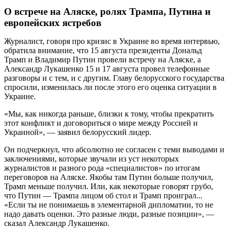
О встрече на Аляске, ролях Трампа, Путина и
европейских ястребов
Журналист, говоря про кризис в Украине во время интервью,
обратила внимание, что 15 августа президенты Дональд
Трамп и Владимир Путин провели встречу на Аляске, а
Александр Лукашенко 15 и 17 августа провел телефонные
разговоры и с тем, и с другим. Главу белорусского государства
спросили, изменилась ли после этого его оценка ситуации в
Украине.
«Мы, как никогда раньше, близки к тому, чтобы прекратить
этот конфликт и договориться о мире между Россией и
Украиной», — заявил белорусский лидер.
Он подчеркнул, что абсолютно не согласен с теми выводами и
заключениями, которые звучали из уст некоторых
журналистов и разного рода «специалистов» по итогам
переговоров на Аляске. Якобы там Путин больше получил,
Трамп меньше получил. Или, как некоторые говорят грубо,
что Путин — Трампа лицом об стол и Трамп проиграл...
«Если ты не понимаешь в элементарной дипломатии, то не
надо давать оценки. Это разные люди, разные позиции», —
сказал Александр Лукашенко.