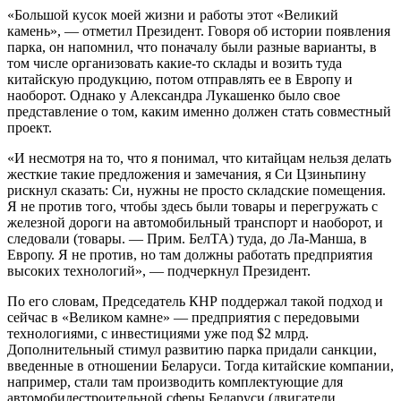
«Большой кусок моей жизни и работы этот «Великий
камень», — отметил Президент. Говоря об истории появления
парка, он напомнил, что поначалу были разные варианты, в
том числе организовать какие-то склады и возить туда
китайскую продукцию, потом отправлять ее в Европу и
наоборот. Однако у Александра Лукашенко было свое
представление о том, каким именно должен стать совместный
проект.
«И несмотря на то, что я понимал, что китайцам нельзя делать
жесткие такие предложения и замечания, я Си Цзиньпину
рискнул сказать: Си, нужны не просто складские помещения.
Я не против того, чтобы здесь были товары и перегружать с
железной дороги на автомобильный транспорт и наоборот, и
следовали (товары. — Прим. БелТА) туда, до Ла-Манша, в
Европу. Я не против, но там должны работать предприятия
высоких технологий», — подчеркнул Президент.
По его словам, Председатель КНР поддержал такой подход и
сейчас в «Великом камне» — предприятия с передовыми
технологиями, с инвестициями уже под $2 млрд.
Дополнительный стимул развитию парка придали санкции,
введенные в отношении Беларуси. Тогда китайские компании,
например, стали там производить комплектующие для
автомобилестроительной сферы Беларуси (двигатели,