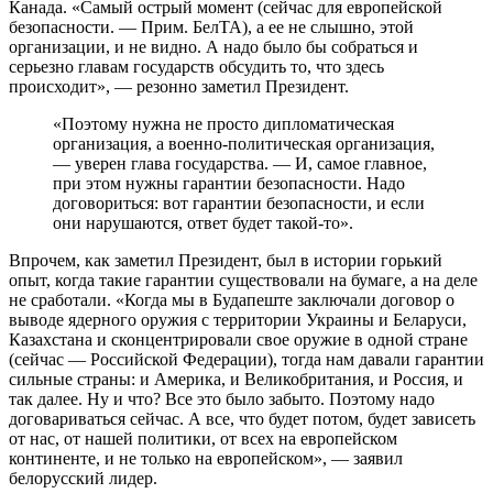
Канада. «Самый острый момент (сейчас для европейской
безопасности. — Прим. БелТА), а ее не слышно, этой
организации, и не видно. А надо было бы собраться и
серьезно главам государств обсудить то, что здесь
происходит», — резонно заметил Президент.
«Поэтому нужна не просто дипломатическая
организация, а военно-политическая организация,
— уверен глава государства. — И, самое главное,
при этом нужны гарантии безопасности. Надо
договориться: вот гарантии безопасности, и если
они нарушаются, ответ будет такой-то».
Впрочем, как заметил Президент, был в истории горький
опыт, когда такие гарантии существовали на бумаге, а на деле
не сработали. «Когда мы в Будапеште заключали договор о
выводе ядерного оружия с территории Украины и Беларуси,
Казахстана и сконцентрировали свое оружие в одной стране
(сейчас — Российской Федерации), тогда нам давали гарантии
сильные страны: и Америка, и Великобритания, и Россия, и
так далее. Ну и что? Все это было забыто. Поэтому надо
договариваться сейчас. А все, что будет потом, будет зависеть
от нас, от нашей политики, от всех на европейском
континенте, и не только на европейском», — заявил
белорусский лидер.