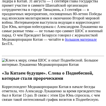
лидера в Китай. 31 августа — 1 сентября глава государства
примет участие в саммите Шанхайской организации
сотрудничества в городе Тяньцзинь, а 3 сентября — в
праздничных мероприятиях, посвященных 80-летию Победы
над японским милитаризмом и окончанию Второй мировой
войны. Интервьюером выступила ведущая и корреспондент
Цзо Юнь, которая побеседовала с Александром Лукашенко на
самые разные темы — не только про саммит ШОС и военный
парад. О чем Президент Беларуси говорил с журналисткой
Медиакорпорации Китая — читайте в
большом материале
БелТА.
«За Китаем будущее». Слова о Поднебесной,
которые стали пророческими
Корреспондент Медиакорпорации Китая в начале беседы
отметила, что Александр Лукашенко за время президентства
был в Китае 15 раз. В связи с этим Цзо Юнь спросила, с чем
связан такой интенсивный график визитов в Поднебесную.