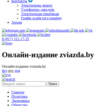
Контакты
Электронны зварот
Тэлефонны даведнік
Электронная прыёмная
Графік асабістага прыёму
Архив
8 (017) 311-17-35
Онлайн-издание zviazda.by
Онлайн-издание zviazda.by
бел
рус
eng
Главное
Политика
Экономика
Общество