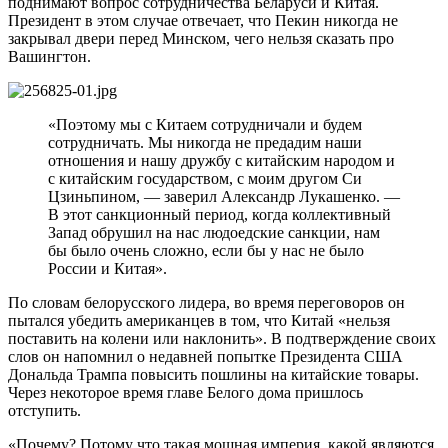
поднимают вопрос сотрудничества Беларуси и Китая.
Президент в этом случае отвечает, что Пекин никогда не
закрывал двери перед Минском, чего нельзя сказать про
Вашингтон.
«Поэтому мы с Китаем сотрудничали и будем
сотрудничать. Мы никогда не предадим наши
отношения и нашу дружбу с китайским народом и
с китайским государством, с моим другом Си
Цзиньпином, — заверил Александр Лукашенко. —
В этот санкционный период, когда коллективный
Запад обрушил на нас людоедские санкции, нам
бы было очень сложно, если бы у нас не было
России и Китая».
По словам белорусского лидера, во время переговоров он
пытался убедить американцев в том, что Китай «нельзя
поставить на колени или наклонить». В подтверждение своих
слов он напомнил о недавней попытке Президента США
Дональда Трампа повысить пошлины на китайские товары.
Через некоторое время главе Белого дома пришлось
отступить.
«Почему? Потому что такая мощная империя, какой являются