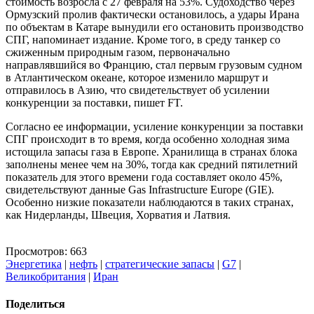
стоимость возросла с 27 февраля на 53%. Судоходство через
Ормузский пролив фактически остановилось, а удары Ирана
по объектам в Катаре вынудили его остановить производство
СПГ, напоминает издание. Кроме того, в среду танкер со
сжиженным природным газом, первоначально
направлявшийся во Францию, стал первым грузовым судном
в Атлантическом океане, которое изменило маршрут и
отправилось в Азию, что свидетельствует об усилении
конкуренции за поставки, пишет FT.
Согласно ее информации, усиление конкуренции за поставки
СПГ происходит в то время, когда особенно холодная зима
истощила запасы газа в Европе. Хранилища в странах блока
заполнены менее чем на 30%, тогда как средний пятилетний
показатель для этого времени года составляет около 45%,
свидетельствуют данные Gas Infrastructure Europe (GIE).
Особенно низкие показатели наблюдаются в таких странах,
как Нидерланды, Швеция, Хорватия и Латвия.
Просмотров: 663
Энергетика
|
нефть
|
стратегические запасы
|
G7
|
Великобритания
|
Иран
Поделиться