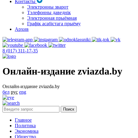
Контакты
Электронны зварот
Тэлефонны даведнік
Электронная прыёмная
Графік асабістага прыёму
Архив
8 (017) 311-17-35
Онлайн-издание zviazda.by
Онлайн-издание zviazda.by
бел
рус
eng
Главное
Политика
Экономика
Общество