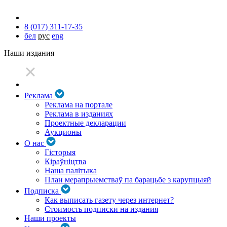
8 (017) 311-17-35
бел
рус
eng
Наши издания
Реклама
Реклама на портале
Реклама в изданиях
Проектные декларации
Аукционы
О нас
Гісторыя
Кіраўніцтва
Наша палітыка
План мерапрыемстваў па барацьбе з карупцыяй
Подписка
Как выписать газету через интернет?
Стоимость подписки на издания
Наши проекты