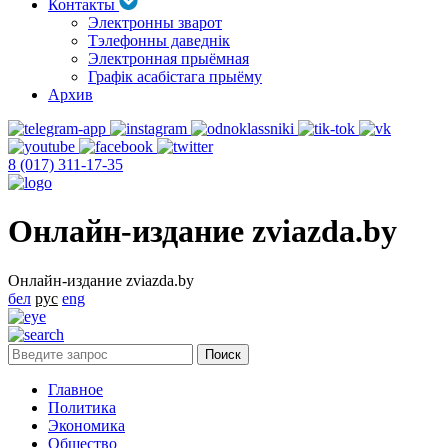
Контакты
Электронны зварот
Тэлефонны даведнік
Электронная прыёмная
Графік асабістага прыёму
Архив
8 (017) 311-17-35
Онлайн-издание zviazda.by
Онлайн-издание zviazda.by
бел
рус
eng
Главное
Политика
Экономика
Общество