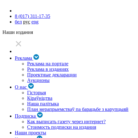
8 (017) 311-17-35
бел
рус
eng
Наши издания
Реклама
Реклама на портале
Реклама в изданиях
Проектные декларации
Аукционы
О нас
Гісторыя
Кіраўніцтва
Наша палітыка
План мерапрыемстваў па барацьбе з карупцыяй
Подписка
Как выписать газету через интернет?
Стоимость подписки на издания
Наши проекты