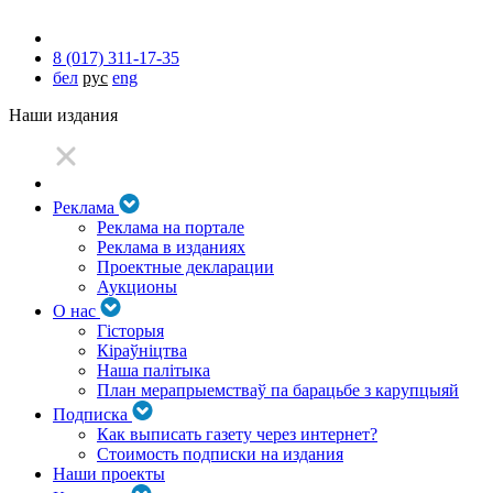
8 (017) 311-17-35
бел
рус
eng
Наши издания
Реклама
Реклама на портале
Реклама в изданиях
Проектные декларации
Аукционы
О нас
Гісторыя
Кіраўніцтва
Наша палітыка
План мерапрыемстваў па барацьбе з карупцыяй
Подписка
Как выписать газету через интернет?
Стоимость подписки на издания
Наши проекты