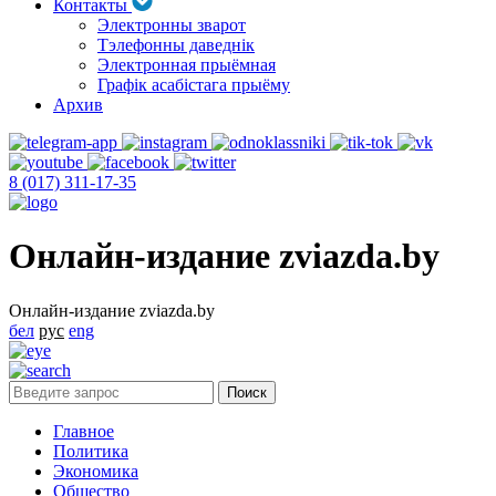
Контакты
Электронны зварот
Тэлефонны даведнік
Электронная прыёмная
Графік асабістага прыёму
Архив
8 (017) 311-17-35
Онлайн-издание zviazda.by
Онлайн-издание zviazda.by
бел
рус
eng
Главное
Политика
Экономика
Общество