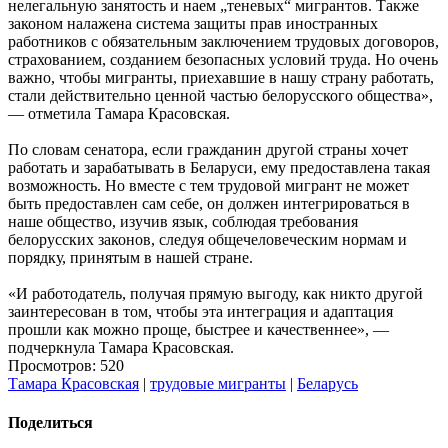
нелегальную занятость и наем „теневых“ мигрантов. Также
законом налажена система защиты прав иностранных
работников с обязательным заключением трудовых договоров,
страхованием, созданием безопасных условий труда. Но очень
важно, чтобы мигранты, приехавшие в нашу страну работать,
стали действительно ценной частью белорусского общества»,
— отметила Тамара Красовская.
По словам сенатора, если гражданин другой страны хочет
работать и зарабатывать в Беларуси, ему предоставлена такая
возможность. Но вместе с тем трудовой мигрант не может
быть предоставлен сам себе, он должен интегрироваться в
наше общество, изучив язык, соблюдая требования
белорусских законов, следуя общечеловеческим нормам и
порядку, принятым в нашей стране.
«И работодатель, получая прямую выгоду, как никто другой
заинтересован в том, чтобы эта интеграция и адаптация
прошли как можно проще, быстрее и качественнее», —
подчеркнула Тамара Красовская.
Просмотров: 520
Тамара Красовская
|
трудовые мигранты
|
Беларусь
Поделиться