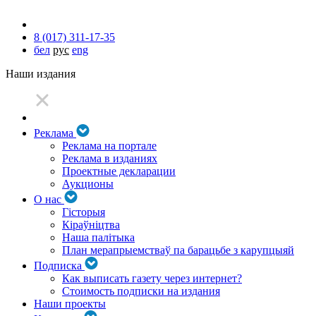
8 (017) 311-17-35
бел
рус
eng
Наши издания
Реклама
Реклама на портале
Реклама в изданиях
Проектные декларации
Аукционы
О нас
Гісторыя
Кіраўніцтва
Наша палітыка
План мерапрыемстваў па барацьбе з карупцыяй
Подписка
Как выписать газету через интернет?
Стоимость подписки на издания
Наши проекты