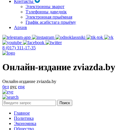
Контакты
Электронны зварот
Тэлефонны даведнік
Электронная прыёмная
Графік асабістага прыёму
Архив
8 (017) 311-17-35
Онлайн-издание zviazda.by
Онлайн-издание zviazda.by
бел
рус
eng
Главное
Политика
Экономика
Общество