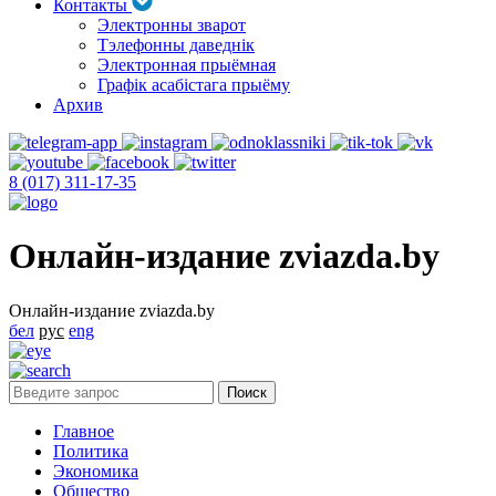
Контакты
Электронны зварот
Тэлефонны даведнік
Электронная прыёмная
Графік асабістага прыёму
Архив
8 (017) 311-17-35
Онлайн-издание zviazda.by
Онлайн-издание zviazda.by
бел
рус
eng
Главное
Политика
Экономика
Общество