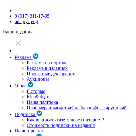
8 (017) 311-17-35
бел
рус
eng
Наши издания
Реклама
Реклама на портале
Реклама в изданиях
Проектные декларации
Аукционы
О нас
Гісторыя
Кіраўніцтва
Наша палітыка
План мерапрыемстваў па барацьбе з карупцыяй
Подписка
Как выписать газету через интернет?
Стоимость подписки на издания
Наши проекты