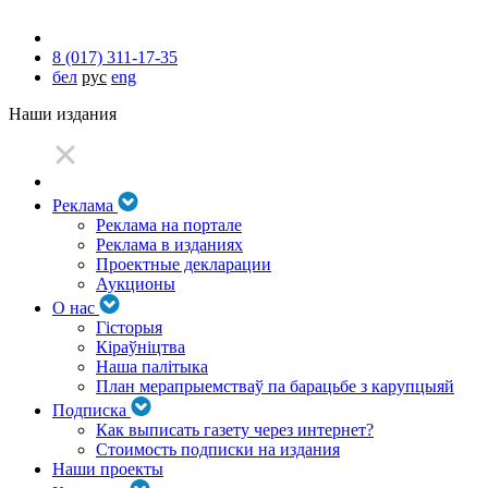
8 (017) 311-17-35
бел
рус
eng
Наши издания
Реклама
Реклама на портале
Реклама в изданиях
Проектные декларации
Аукционы
О нас
Гісторыя
Кіраўніцтва
Наша палітыка
План мерапрыемстваў па барацьбе з карупцыяй
Подписка
Как выписать газету через интернет?
Стоимость подписки на издания
Наши проекты