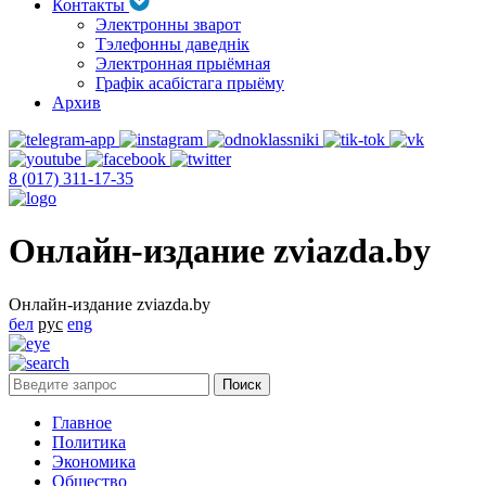
Контакты
Электронны зварот
Тэлефонны даведнік
Электронная прыёмная
Графік асабістага прыёму
Архив
8 (017) 311-17-35
Онлайн-издание zviazda.by
Онлайн-издание zviazda.by
бел
рус
eng
Главное
Политика
Экономика
Общество