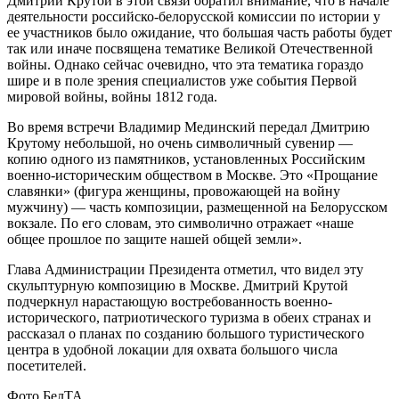
Дмитрий Крутой в этой связи обратил внимание, что в начале
деятельности российско-белорусской комиссии по истории у
ее участников было ожидание, что большая часть работы будет
так или иначе посвящена тематике Великой Отечественной
войны. Однако сейчас очевидно, что эта тематика гораздо
шире и в поле зрения специалистов уже события Первой
мировой войны, войны 1812 года.
Во время встречи Владимир Мединский передал Дмитрию
Крутому небольшой, но очень символичный сувенир —
копию одного из памятников, установленных Российским
военно-историческим обществом в Москве. Это «Прощание
славянки» (фигура женщины, провожающей на войну
мужчину) — часть композиции, размещенной на Белорусском
вокзале. По его словам, это символично отражает «наше
общее прошлое по защите нашей общей земли».
Глава Администрации Президента отметил, что видел эту
скульптурную композицию в Москве. Дмитрий Крутой
подчеркнул нарастающую востребованность военно-
исторического, патриотического туризма в обеих странах и
рассказал о планах по созданию большого туристического
центра в удобной локации для охвата большого числа
посетителей.
Фото БелТА