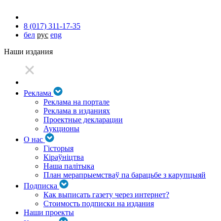
8 (017) 311-17-35
бел
рус
eng
Наши издания
Реклама
Реклама на портале
Реклама в изданиях
Проектные декларации
Аукционы
О нас
Гісторыя
Кіраўніцтва
Наша палітыка
План мерапрыемстваў па барацьбе з карупцыяй
Подписка
Как выписать газету через интернет?
Стоимость подписки на издания
Наши проекты