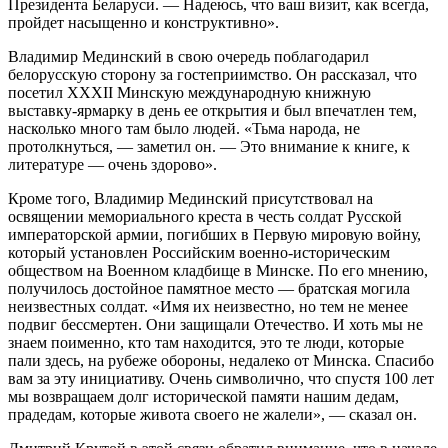
Президента Беларуси. — Надеюсь, что ваш визит, как всегда,
пройдет насыщенно и конструктивно».
Владимир Мединский в свою очередь поблагодарил
белорусскую сторону за гостеприимство. Он рассказал, что
посетил XXXII Минскую международную книжную
выставку-ярмарку в день ее открытия и был впечатлен тем,
насколько много там было людей. «Тьма народа, не
протолкнуться, — заметил он. — Это внимание к книге, к
литературе — очень здорово».
Кроме того, Владимир Мединский присутствовал на
освящении мемориального креста в честь солдат Русской
императорской армии, погибших в Первую мировую войну,
который установлен Российским военно-историческим
обществом на Военном кладбище в Минске. По его мнению,
получилось достойное памятное место — братская могила
неизвестных солдат. «Имя их неизвестно, но тем не менее
подвиг бессмертен. Они защищали Отечество. И хоть мы не
знаем поименно, кто там находится, это те люди, которые
пали здесь, на рубеже обороны, недалеко от Минска. Спасибо
вам за эту инициативу. Очень символично, что спустя 100 лет
мы возвращаем долг исторической памяти нашим дедам,
прадедам, которые живота своего не жалели», — сказал он.