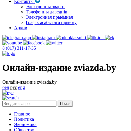
Контакты
Электронны зварот
Тэлефонны даведнік
Электронная прыёмная
Графік асабістага прыёму
Архив
8 (017) 311-17-35
Онлайн-издание zviazda.by
Онлайн-издание zviazda.by
бел
рус
eng
Главное
Политика
Экономика
Общество