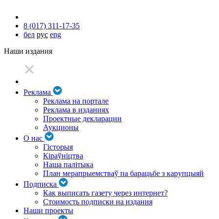
8 (017) 311-17-35
бел
рус
eng
Наши издания
Реклама
Реклама на портале
Реклама в изданиях
Проектные декларации
Аукционы
О нас
Гісторыя
Кіраўніцтва
Наша палітыка
План мерапрыемстваў па барацьбе з карупцыяй
Подписка
Как выписать газету через интернет?
Стоимость подписки на издания
Наши проекты