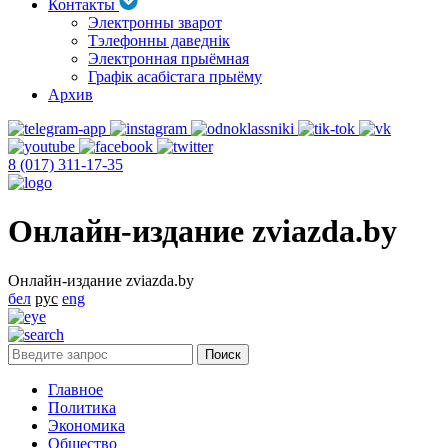
Контакты
Электронны зварот
Тэлефонны даведнік
Электронная прыёмная
Графік асабістага прыёму
Архив
8 (017) 311-17-35
Онлайн-издание zviazda.by
Онлайн-издание zviazda.by
бел
рус
eng
Главное
Политика
Экономика
Общество