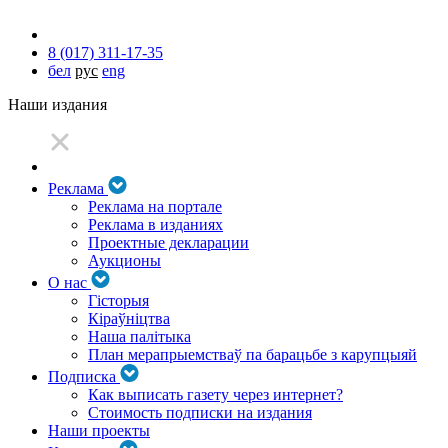
8 (017) 311-17-35
бел
рус
eng
Наши издания
Реклама
Реклама на портале
Реклама в изданиях
Проектные декларации
Аукционы
О нас
Гісторыя
Кіраўніцтва
Наша палітыка
План мерапрыемстваў па барацьбе з карупцыяй
Подписка
Как выписать газету через интернет?
Стоимость подписки на издания
Наши проекты