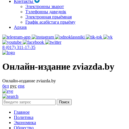
Контакты
Электронны зварот
Тэлефонны даведнік
Электронная прыёмная
Графік асабістага прыёму
Архив
8 (017) 311-17-35
Онлайн-издание zviazda.by
Онлайн-издание zviazda.by
бел
рус
eng
Главное
Политика
Экономика
Общество