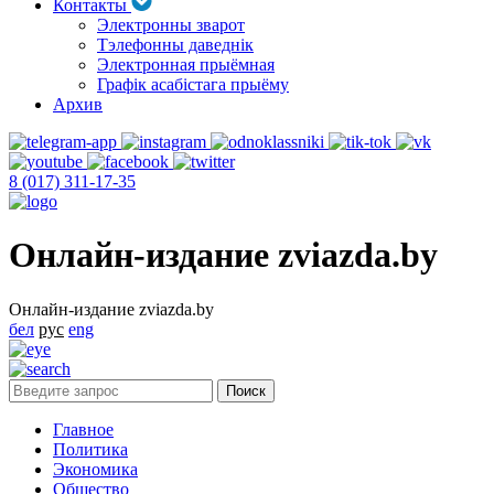
Контакты
Электронны зварот
Тэлефонны даведнік
Электронная прыёмная
Графік асабістага прыёму
Архив
8 (017) 311-17-35
Онлайн-издание zviazda.by
Онлайн-издание zviazda.by
бел
рус
eng
Главное
Политика
Экономика
Общество