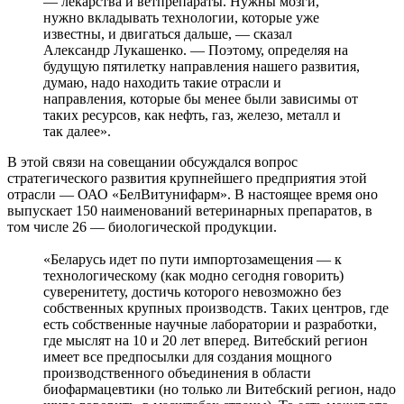
— лекарства и ветпрепараты. Нужны мозги,
нужно вкладывать технологии, которые уже
известны, и двигаться дальше, — сказал
Александр Лукашенко. — Поэтому, определяя на
будущую пятилетку направления нашего развития,
думаю, надо находить такие отрасли и
направления, которые бы менее были зависимы от
таких ресурсов, как нефть, газ, железо, металл и
так далее».
В этой связи на совещании обсуждался вопрос
стратегического развития крупнейшего предприятия этой
отрасли — ОАО «БелВитунифарм». В настоящее время оно
выпускает 150 наименований ветеринарных препаратов, в
том числе 26 — биологической продукции.
«Беларусь идет по пути импортозамещения — к
технологическому (как модно сегодня говорить)
суверенитету, достичь которого невозможно без
собственных крупных производств. Таких центров, где
есть собственные научные лаборатории и разработки,
где мыслят на 10 и 20 лет вперед. Витебский регион
имеет все предпосылки для создания мощного
производственного объединения в области
биофармацевтики (но только ли Витебский регион, надо