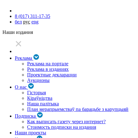
8 (017) 311-17-35
бел
рус
eng
Наши издания
Реклама
Реклама на портале
Реклама в изданиях
Проектные декларации
Аукционы
О нас
Гісторыя
Кіраўніцтва
Наша палітыка
План мерапрыемстваў па барацьбе з карупцыяй
Подписка
Как выписать газету через интернет?
Стоимость подписки на издания
Наши проекты