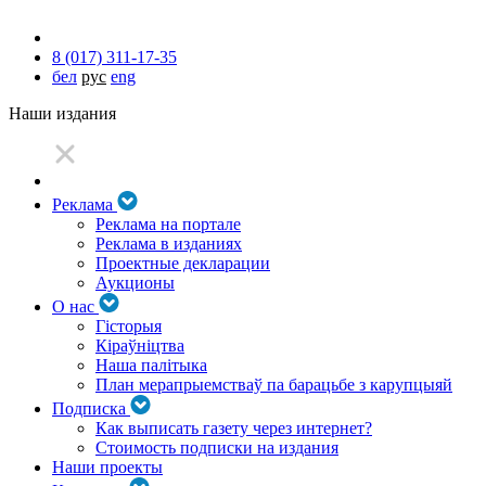
8 (017) 311-17-35
бел
рус
eng
Наши издания
Реклама
Реклама на портале
Реклама в изданиях
Проектные декларации
Аукционы
О нас
Гісторыя
Кіраўніцтва
Наша палітыка
План мерапрыемстваў па барацьбе з карупцыяй
Подписка
Как выписать газету через интернет?
Стоимость подписки на издания
Наши проекты