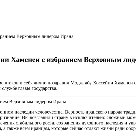
бранием Верховным лидером Ирана
ни Хаменеи с избранием Верховным лид
венников и себя лично поздравил Моджтабу Хоссейни Хаменеи 
-службе главы государства.
ионном наследии человечества. Верность иранского народа трад
изнание. Вы возглавили страну в исключительно сложный момен
чения стабильного роста, сохранения духовного наследия и укр
а также всем иранцам, которые сейчас отдают жизни ради обор