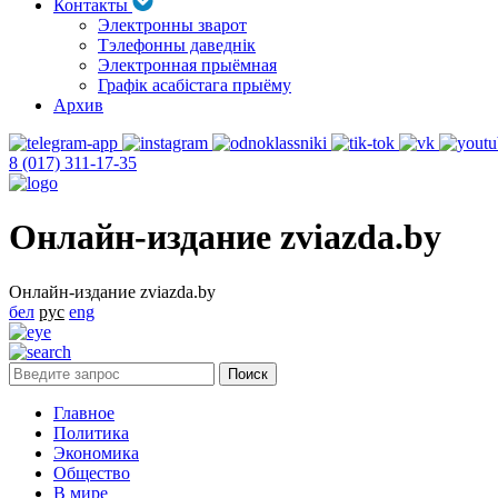
Контакты
Электронны зварот
Тэлефонны даведнік
Электронная прыёмная
Графік асабістага прыёму
Архив
8 (017) 311-17-35
Онлайн-издание zviazda.by
Онлайн-издание zviazda.by
бел
рус
eng
Главное
Политика
Экономика
Общество
В мире